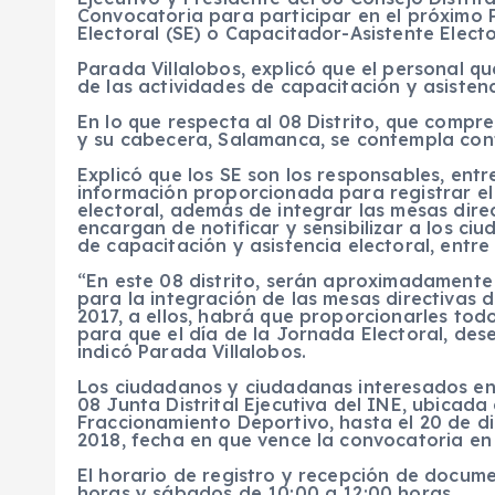
Convocatoria para participar en el próximo 
Electoral (SE) o Capacitador-Asistente Electo
Parada Villalobos, explicó que el personal q
de las actividades de capacitación y asistenc
En lo que respecta al 08 Distrito, que compre
y su cabecera, Salamanca, se contempla cont
Explicó que los SE son los responsables, entr
información proporcionada para registrar el
electoral, además de integrar las mesas direc
encargan de notificar y sensibilizar a los c
de capacitación y asistencia electoral, entre
“En este 08 distrito, serán aproximadamente
para la integración de las mesas directivas d
2017, a ellos, habrá que proporcionarles tod
para que el día de la Jornada Electoral, de
indicó Parada Villalobos.
Los ciudadanos y ciudadanas interesados en p
08 Junta Distrital Ejecutiva del INE, ubicada 
Fraccionamiento Deportivo, hasta el 20 de di
2018, fecha en que vence la convocatoria en
El horario de registro y recepción de docume
horas y sábados de 10:00 a 12:00 horas.