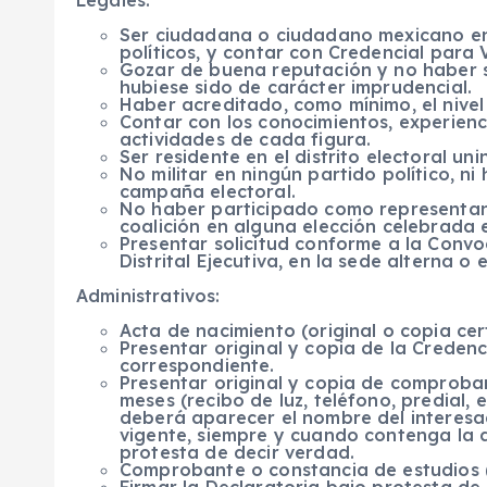
Legales:
Ser ciudadana o ciudadano mexicano en p
políticos, y contar con Credencial para 
Gozar de buena reputación y no haber s
hubiese sido de carácter imprudencial.
Haber acreditado, como mínimo, el nive
Contar con los conocimientos, experienci
actividades de cada figura.
Ser residente en el distrito electoral un
No militar en ningún partido político, n
campaña electoral.
No haber participado como representant
coalición en alguna elección celebrada e
Presentar solicitud conforme a la Convo
Distrital Ejecutiva, en la sede alterna o
Administrativos:
Acta de nacimiento (original o copia cer
Presentar original y copia de la Credenci
correspondiente.
Presentar original y copia de comproba
meses (recibo de luz, teléfono, predial
deberá aparecer el nombre del interesa
vigente, siempre y cuando contenga la d
protesta de decir verdad.
Comprobante o constancia de estudios (o