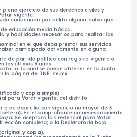
leno ejercicio de sus derechos civiles y
Votar vigente.
ido condenado por delito alguno, salvo que
l de educación media básica.
a y habilidades necesarios para realizar las
inominal en el que deba prestar sus servicios.
i haber participado activamente en alguna
e de partido político con registro vigente o
n los últimos 3 años.
catoria, la cual se puede obtener en la Junta
 en la página del INE ine.mx
tificada y copia simple).
al para Votar vigente, del distrito
nte de domicilio con vigencia no mayor de 3
, etcétera). En el comprobante no necesariamente
do/a. Se aceptará la Credencial para Votar
irección completa; o la Declaratoria bajo
riginal y copia).