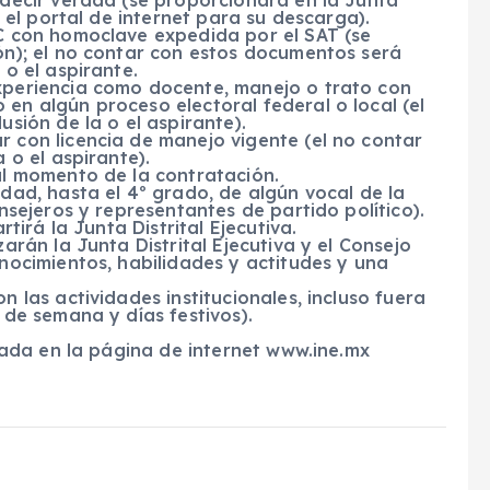
 decir verdad (se proporcionará en la Junta
n el portal de internet para su descarga).
FC con homoclave expedida por el SAT (se
ón); el no contar con estos documentos será
 o el aspirante.
xperiencia como docente, manejo o trato con
en algún proceso electoral federal o local (el
usión de la o el aspirante).
 con licencia de manejo vigente (el no contar
 o el aspirante).
al momento de la contratación.
dad, hasta el 4º grado, de algún vocal de la
onsejeros y representantes de partido político).
rtirá la Junta Distrital Ejecutiva.
arán la Junta Distrital Ejecutiva y el Consejo
onocimientos, habilidades y actitudes y una
n las actividades institucionales, incluso fuera
 de semana y días festivos).
ada en la página de internet www.ine.mx