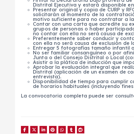
Firmar la Declaratoria bajo protesta de
Distrital Ejecutiva y estará disponible e
Presentar original y copia de CURP y R
solicitarán al momento de la contrataci
motivo suficiente para no contratar a la
Contar con una carta que acredite su e
grupos de personas o haber participado 
no contar con ella no será causa de excl
Preferentemente saber conducir y contar
con ella no será causa de exclusión de la
Entregar 5 fotografías tamaño infantil 
No ser familiar consanguíneo o por afini
Junta o del Consejo Distrital o Local (c
Asistir a la plática de inducción que impa
Aprobar la evaluación integral que realiz
Distrital (aplicación de un examen de c
entrevista).
Disponibilidad de tiempo para cumplir co
de horarios habituales (incluyendo fines
La convocatoria completa puede ser consult