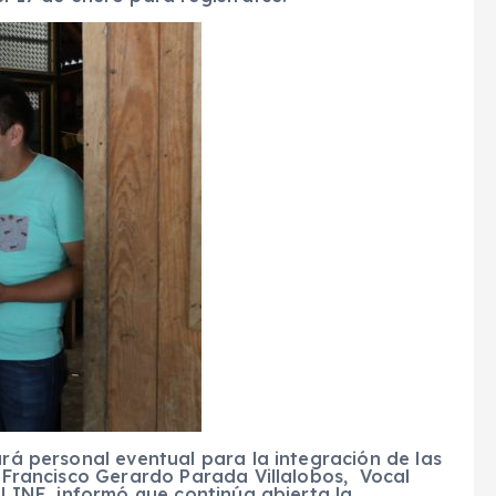
ará personal eventual para la integración de las
al Francisco Gerardo Parada Villalobos, Vocal
al INE, informó que continúa abierta la