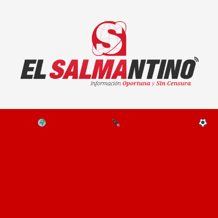
El Salmantino - medios/noticias/editorial
NAL
EL MUNDO
EDITORIALES
D