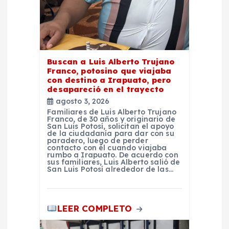
e
n
t
Buscan a Luis Alberto Trujano
Franco, potosino que viajaba
r
con destino a Irapuato, pero
desapareció en el trayecto
a
agosto 3, 2026
Familiares de Luis Alberto Trujano
Franco, de 30 años y originario de
d
San Luis Potosí, solicitan el apoyo
de la ciudadanía para dar con su
paradero, luego de perder
a
contacto con él cuando viajaba
rumbo a Irapuato. De acuerdo con
sus familiares, Luis Alberto salió de
San Luis Potosí alrededor de las…
s
LEER COMPLETO