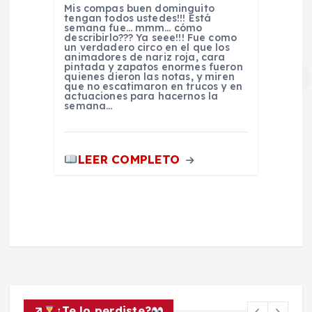
Mis compas buen dominguito
tengan todos ustedes!!! Está
semana fue… mmm… cómo
describirlo??? Ya seee!!! Fue como
un verdadero circo en el que los
animadores de nariz roja, cara
pintada y zapatos enormes fueron
quienes dieron las notas, y miren
que no escatimaron en trucos y en
actuaciones para hacernos la
semana…
LEER COMPLETO
¿Te lo perdiste?