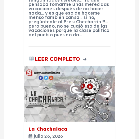
tengan todos ustedes!!! Yo que
e
pensaba tomarme unas merecidas
vacaciones después de no hacer
nada… y es que eso de hacerse
e
menso también cansa… si no,
pregúntenle al Presi Checharrín!!!…
pero bueno, no se cuajó eso de las
vacaciones porque la clase política
n
del pueblo pues no da…
t
LEER COMPLETO
r
a
d
a
s
La Chachalaca
julio 26, 2026