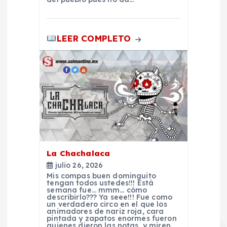
n
t
LEER COMPLETO
r
a
d
a
La Chachalaca
s
julio 26, 2026
Mis compas buen dominguito
tengan todos ustedes!!! Está
semana fue… mmm… cómo
describirlo??? Ya seee!!! Fue como
un verdadero circo en el que los
animadores de nariz roja, cara
pintada y zapatos enormes fueron
quienes dieron las notas, y miren