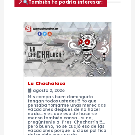
También te podría interesar:
g
a
c
i
ó
n
La Chachalaca
agosto 2, 2026
d
Mis compas buen dominguito
tengan todos ustedes!!! Yo que
pensaba tomarme unas merecidas
e
vacaciones después de no hacer
nada… y es que eso de hacerse
menso también cansa… si no,
pregúntenle al Presi Checharrín!!!…
e
pero bueno, no se cuajó eso de las
vacaciones porque la clase política
del pueblo pues no da…