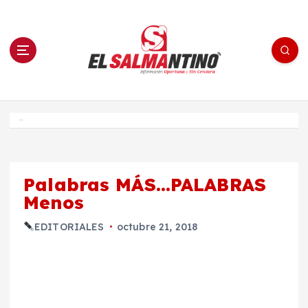
S
a
l
t
a
r
a
l
c
o
El Salmantino - medios/noticias/editorial
n
t
e
Inicio
n
i
d
o
Palabras MÁS…PALABRAS
Menos
EDITORIALES
octubre 21, 2018