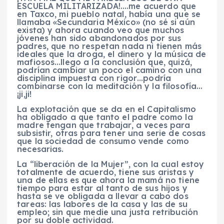
ESCUELA MILITARIZADA!….me acuerdo que
en Taxco, mi pueblo natal, había una que se
llamaba «Secundaria México» (no sé si aún
exista) y ahora cuando veo que muchos
jóvenes han sido abandonados por sus
padres, que no respetan nada ni tienen más
ideales que la droga, el dinero y la música de
mafiosos…llego a la conclusión que, quizá,
podrían cambiar un poco el camino con una
disciplina impuesta con rigor…podría
combinarse con la meditación y la filosofía…
¡ji,ji!
La explotación que se da en el Capitalismo
ha obligado a que tanto el padre como la
madre tengan que trabajar, a veces para
subsistir, otras para tener una serie de cosas
que la sociedad de consumo vende como
necesarias.
La “liberación de la Mujer”, con la cual estoy
totalmente de acuerdo, tiene sus aristas y
una de ellas es que ahora la mamá no tiene
tiempo para estar al tanto de sus hijos y
hasta se ve obligada a llevar a cabo dos
tareas: las labores de la casa y las de su
empleo; sin que medie una justa retribución
por su doble actividad.