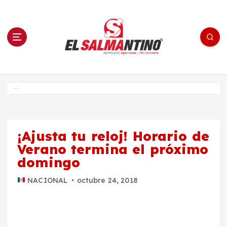
S
a
l
t
a
r
a
l
c
o
El Salmantino - medios/noticias/editorial
n
t
e
Inicio
n
i
d
o
¡Ajusta tu reloj! Horario de
Verano termina el próximo
domingo
NACIONAL
octubre 24, 2018