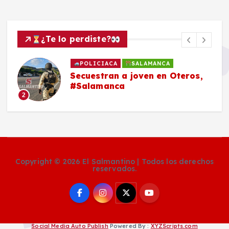
¿Te lo perdiste?
POLICIACA
SALAMANCA
Secuestran a joven en Oteros,
#Salamanca
2
Copyright © 2026 El Salmantino | Todos los derechos
reservados.
Social Media Auto Publish
Powered By :
XYZScripts.com