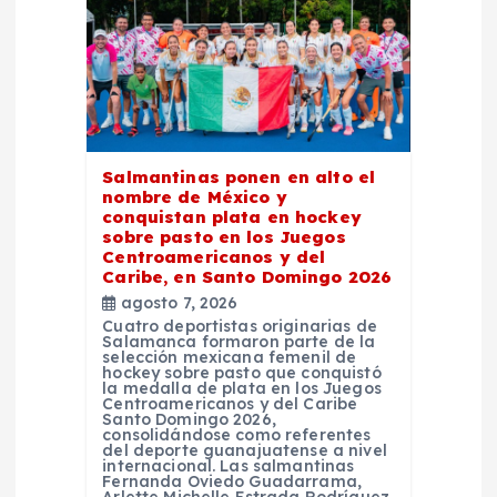
e
n
t
r
Salmantinas ponen en alto el
nombre de México y
a
conquistan plata en hockey
sobre pasto en los Juegos
d
Centroamericanos y del
Caribe, en Santo Domingo 2026
agosto 7, 2026
a
Cuatro deportistas originarias de
Salamanca formaron parte de la
selección mexicana femenil de
s
hockey sobre pasto que conquistó
la medalla de plata en los Juegos
Centroamericanos y del Caribe
Santo Domingo 2026,
consolidándose como referentes
del deporte guanajuatense a nivel
internacional. Las salmantinas
Fernanda Oviedo Guadarrama,
Arlette Michelle Estrada Rodríguez,