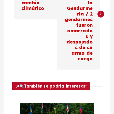
e
cambio
la
climático
Gendarme
g
ría / 2
gendarmes
a
fueron
amarrado
c
s y
despojado
s de su
i
arma de
cargo
ó
n
d
También te podría interesar:
e