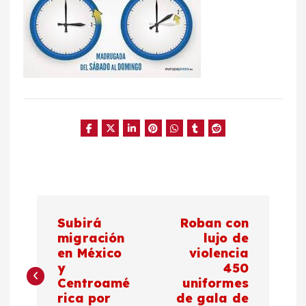
N
Subirá
Roban con
a
migración
lujo de
en México
violencia
y
450
v
Centroamé
uniformes
rica por
de gala de