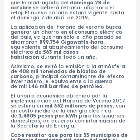
que la madrugada del
domingo 28 de
octubre
se deberá retrasar una hora el
reloj. El nuevo horario estará vigente hasta
el domingo 7 de abril de 2019.
La aplicación del horario de verano busca
generar un ahorro en el consumo eléctrico
del país, ya que tan sólo el año pasado se
ahorraron
899.754 Gigawatts-hora
,
equivalente al abastecimiento del consumo
eléctrico de
563 mil casas
habitación
durante todo un año.
Asimismo, se evitó la emisión a la atmósfera
de
408 mil toneladas de bióxido de
carbono
, principal contaminante del efecto
invernadero, el equivalente a la quema
de
mil 146 mil barriles de petróleo
.
El ahorro económico obtenido por la
implementación del Horario de Verano 2017
se estima en
mil 332 millones de pesos
, con
un costo medio de la energía eléctrica
de
1.4805 pesos por kWh
para los usuarios
domésticos, de acuerdo con información de
la Secretaría de Energía.
Cabe resaltar
que para los 33 municipios de
la franja fronteriza del norte del país el