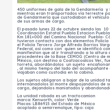
450 uniformes de gala de la Gendarmería y 
mientras eran transportados vía terrestre p
de Gendarmería que custodiaban el vehícu
de sus armas de cargo.
El pasado lunes 22 de octubre siendo las 10 
Coordinación Estatal Puebla Estacion Puebla,
Km 181+000 del Camino Nacional Puebla- Có
tuvieron contacto con dos elementos Policí
el Policía Tercero Jorge Alfredo Barrios Varg
Federal, así como con quien se identificó c
manifiestan que al ir transitando a la altur
procedentes de la Base CEMOG (Centro de m
México, con destino a Coatzacoalcos Ver., fu
torreta, abordándolos un sujeto encañonan
, al mismo tiempo del lado del acompañante
viajaban como custodia en la cabina.
Los sujetos obligaron a bajar de la unidad t
internanadolos al monte despojandolos de su
cargo, dejandolos maniatados y abandonados 
La unidad robada es un tractocamion
marca: Kenworth, color: Verde
Placas: LB86915 del Estado de México
acoplado a semirremolque, tipo: caja