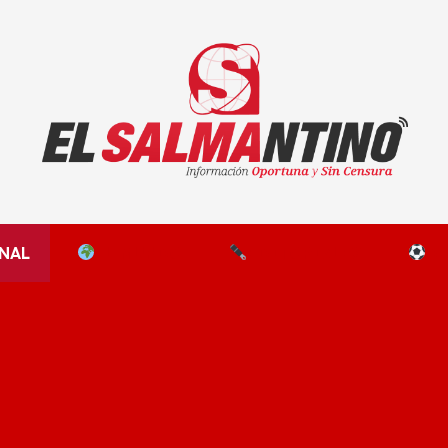
El Salmantino - medios/noticias/editorial
NAL
EL MUNDO
EDITORIALES
D