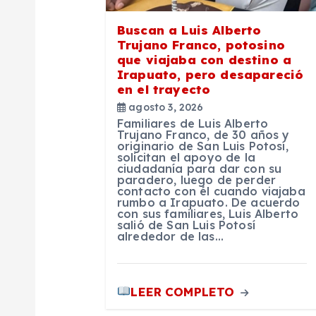
d
e
Buscan a Luis Alberto
Trujano Franco, potosino
que viajaba con destino a
e
Irapuato, pero desapareció
en el trayecto
n
agosto 3, 2026
Familiares de Luis Alberto
Trujano Franco, de 30 años y
t
originario de San Luis Potosí,
solicitan el apoyo de la
ciudadanía para dar con su
paradero, luego de perder
r
contacto con él cuando viajaba
rumbo a Irapuato. De acuerdo
con sus familiares, Luis Alberto
a
salió de San Luis Potosí
alrededor de las…
d
LEER COMPLETO