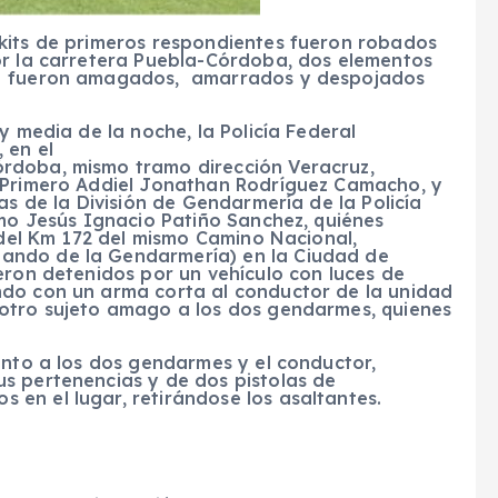
kits de primeros respondientes fueron robados
or la carretera Puebla-Córdoba, dos elementos
lo fueron amagados, amarrados y despojados
y media de la noche, la Policía Federal
 en el
rdoba, mismo tramo dirección Veracruz,
a Primero Addiel Jonathan Rodríguez Camacho, y
as de la División de Gendarmería de la Policía
omo Jesús Ignacio Patiño Sanchez, quiénes
a del Km 172 del mismo Camino Nacional,
ando de la Gendarmería) en la Ciudad de
eron detenidos por un vehículo con luces de
do con un arma corta al conductor de la unidad
 otro sujeto amago a los dos gendarmes, quienes
anto a los dos gendarmes y el conductor,
s pertenencias y de dos pistolas de
en el lugar, retirándose los asaltantes.