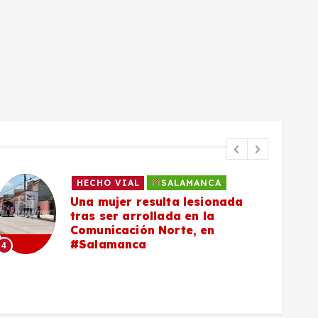
DEPORTE
EL MUNDO
da
SALAMANCA
NACIONAL
Salmantinas ponen en alto el
nombre de México y conquista
plata en hockey sobre pasto e
los Juegos Centroamericanos 
del Caribe, en Santo Domingo
2026
5