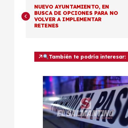
N
NUEVO AYUNTAMIENTO, EN
BUSCA DE OPCIONES PARA NO
a
VOLVER A IMPLEMENTAR
RETENES
v
e
También te podría interesar:
g
a
c
i