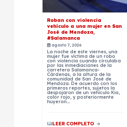
ó
n
Roban con violencia
vehículo a una mujer en San
d
José de Mendoza,
#Salamanca
agosto 7, 2026
e
La noche de este viernes, una
mujer fue víctima de un robo
con violencia cuando circulaba
e
por las inmediaciones de la
carretera Salamanca-
Cárdenas, a la altura de la
n
comunidad de San José de
Mendoza. De acuerdo con los
primeros reportes, sujetos la
despojaron de un vehículo Kia,
t
color rojo, y posteriormente
huyeron…
r
LEER COMPLETO