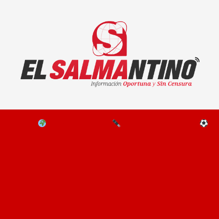
El Salmantino - medios/noticias/editorial
NAL
EL MUNDO
EDITORIALES
D