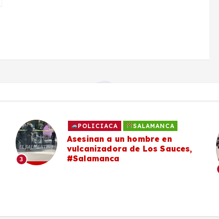
NCA
HECHO VIAL
SALAMANCA
 en
Una mujer resulta lesiona
 Sauces,
tras ser arrollada en la
Comunicación Norte, en
#Salamanca
4