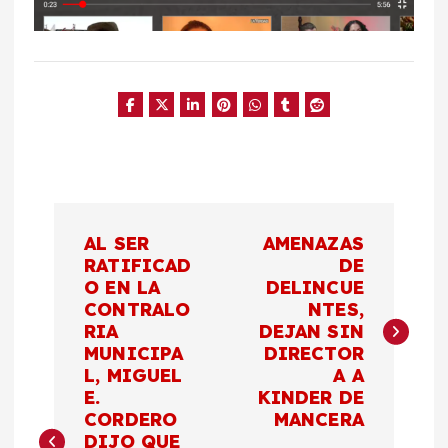
N
AL SER
AMENAZAS
a
RATIFICAD
DE
O EN LA
DELINCUE
CONTRALO
NTES,
v
RIA
DEJAN SIN
MUNICIPA
DIRECTOR
e
L, MIGUEL
A A
E.
KINDER DE
g
CORDERO
MANCERA
DIJO QUE