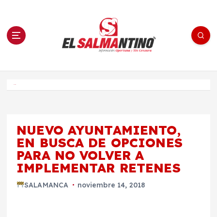
S
a
l
t
a
r
a
l
c
o
El Salmantino - medios/noticias/editorial
n
t
e
Inicio
n
i
d
o
NUEVO AYUNTAMIENTO,
EN BUSCA DE OPCIONES
PARA NO VOLVER A
IMPLEMENTAR RETENES
SALAMANCA
noviembre 14, 2018