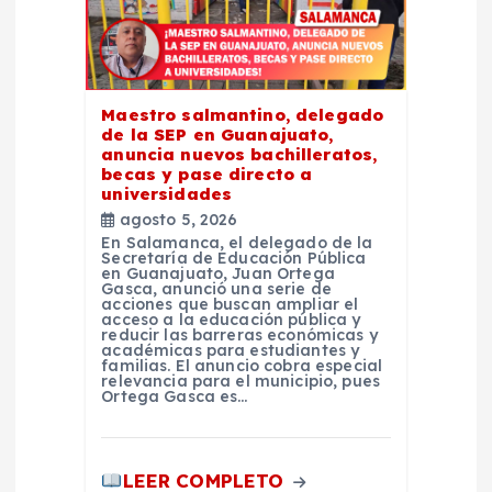
t
r
a
Maestro salmantino, delegado
de la SEP en Guanajuato,
anuncia nuevos bachilleratos,
d
becas y pase directo a
universidades
a
agosto 5, 2026
En Salamanca, el delegado de la
Secretaría de Educación Pública
s
en Guanajuato, Juan Ortega
Gasca, anunció una serie de
acciones que buscan ampliar el
acceso a la educación pública y
reducir las barreras económicas y
académicas para estudiantes y
familias. El anuncio cobra especial
relevancia para el municipio, pues
Ortega Gasca es…
LEER COMPLETO