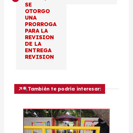
a
SE
OTORGO
c
UNA
PRORROGA
PARA LA
i
REVISION
DE LA
ó
ENTREGA
REVISION
n
d
También te podría interesar:
e
e
n