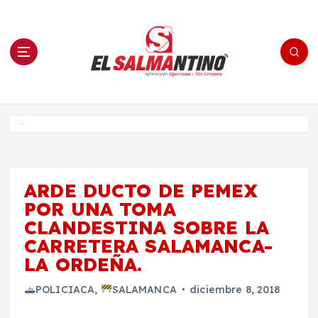
S
a
l
t
a
r
a
l
c
o
El Salmantino - medios/noticias/editorial
n
t
e
Inicio
n
i
d
o
ARDE DUCTO DE PEMEX
POR UNA TOMA
CLANDESTINA SOBRE LA
CARRETERA SALAMANCA-
LA ORDEÑA.
POLICIACA
,
SALAMANCA
diciembre 8, 2018