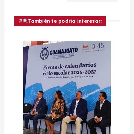
ó
n
También te podría interesar:
d
e
e
n
t
r
a
d