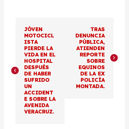
N
JÓVEN
TRAS
a
MOTOCICL
DENUNCIA
ISTA
PÚBLICA,
PIERDE LA
ATIENDEN
v
VIDA EN EL
REPORTE
HOSPITAL
SOBRE
e
DESPUÉS
EQUINOS
DE HABER
DE LA EX
g
SUFRIDO
POLICÍA
UN
MONTADA.
a
ACCIDENT
E SOBRE LA
c
AVENIDA
VERACRUZ.
i