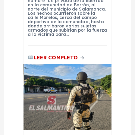
hombre fue privado de la libertad
d
en la comunidad de Barrón, al
norte del municipio de Salamanca.
Los hechos ocurrieron sobre la
a
calle Morelos, cerca del campo
deportivo de la comunidad, hasta
donde arribaron varios sujetos
armados que subirían por la fuerza
s
a la víctima para…
LEER COMPLETO