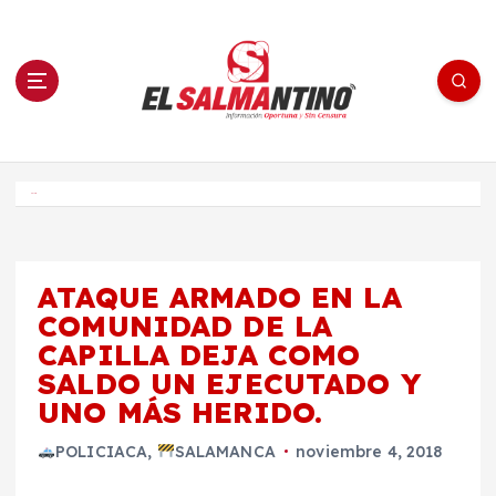
S
a
l
t
a
r
a
l
c
o
El Salmantino - medios/noticias/editorial
n
t
e
Inicio
n
i
d
o
ATAQUE ARMADO EN LA
COMUNIDAD DE LA
CAPILLA DEJA COMO
SALDO UN EJECUTADO Y
UNO MÁS HERIDO.
POLICIACA
,
SALAMANCA
noviembre 4, 2018