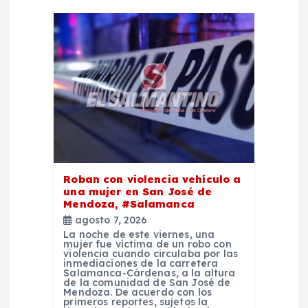
e
e
n
t
r
a
Roban con violencia vehículo a
una mujer en San José de
d
Mendoza, #Salamanca
agosto 7, 2026
La noche de este viernes, una
a
mujer fue víctima de un robo con
violencia cuando circulaba por las
inmediaciones de la carretera
s
Salamanca-Cárdenas, a la altura
de la comunidad de San José de
Mendoza. De acuerdo con los
primeros reportes, sujetos la