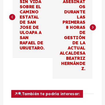
SIN VIDA
ASESINAT
v
SOBRE EL
OS
CAMINO
DURANTE
e
ESTATAL
LAS
DE SAN
PRIMERAS
g
JOSE DE
8 HORAS
ULOAPA A
DE
a
SAN
GESTIÓN
RAFAEL DE
DE LA
c
URUETARO.
ACTUAL
ALCALDESA
BEATRIZ
i
HERNÁNDE
Z.
ó
n
d
También te podría interesar: