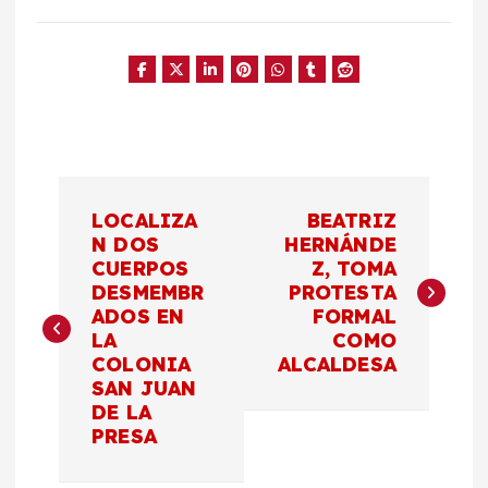
N
LOCALIZA
BEATRIZ
a
N DOS
HERNÁNDE
CUERPOS
Z, TOMA
DESMEMBR
PROTESTA
v
ADOS EN
FORMAL
LA
COMO
e
COLONIA
ALCALDESA
SAN JUAN
g
DE LA
PRESA
a