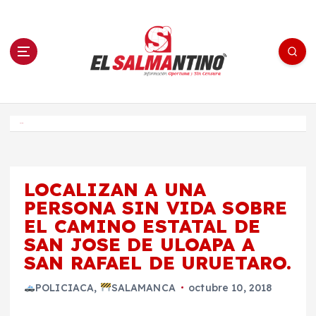
S
a
l
t
a
r
a
l
c
o
El Salmantino - medios/noticias/editorial
n
t
e
Inicio
n
i
d
o
LOCALIZAN A UNA
PERSONA SIN VIDA SOBRE
EL CAMINO ESTATAL DE
SAN JOSE DE ULOAPA A
SAN RAFAEL DE URUETARO.
POLICIACA
,
SALAMANCA
octubre 10, 2018