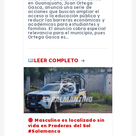
r
en Guanajuato, Juan Ortega
Gasca, anunció una serie de
acciones que buscan ampliar el
acceso a la educación pública y
a
reducir las barreras económicas y
académicas para estudiantes y
familias. El anuncio cobra especial
d
relevancia para el municipio, pues
Ortega Gasca es…
a
LEER COMPLETO
s
Masculino es localizado sin
vida en Praderas del Sol
#Salamanca