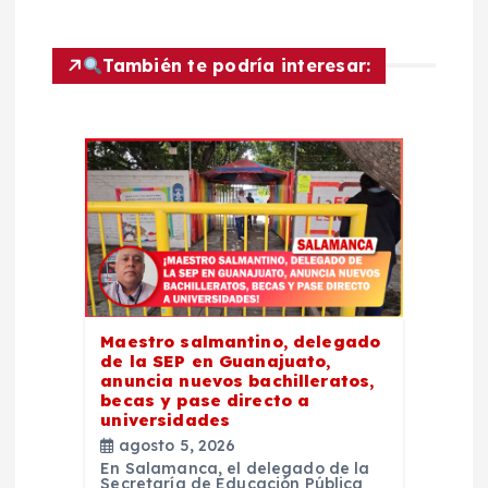
c
También te podría interesar:
i
ó
n
d
e
e
Maestro salmantino, delegado
de la SEP en Guanajuato,
anuncia nuevos bachilleratos,
n
becas y pase directo a
universidades
t
agosto 5, 2026
En Salamanca, el delegado de la
Secretaría de Educación Pública