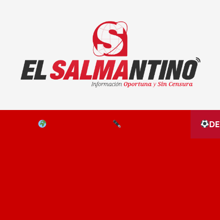
El Salmantino - medios/noticias/editorial
NAL
EL MUNDO
EDITORIALES
D