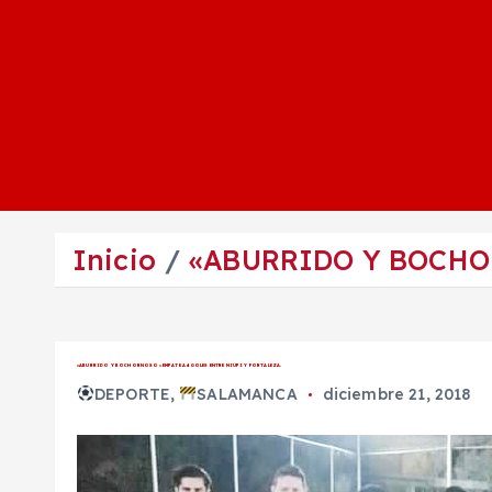
Inicio
«ABURRIDO Y BOCHOR
«ABURRIDO Y BOCHORNOSO» EMPATE A 4 GOLES ENTRE NIUPI Y FORTALEZA.
DEPORTE
,
SALAMANCA
diciembre 21, 2018