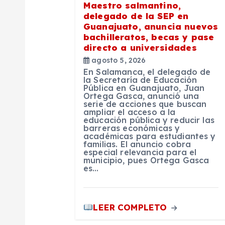
Maestro salmantino,
n
delegado de la SEP en
Guanajuato, anuncia nuevos
bachilleratos, becas y pase
d
directo a universidades
agosto 5, 2026
e
En Salamanca, el delegado de
la Secretaría de Educación
Pública en Guanajuato, Juan
e
Ortega Gasca, anunció una
serie de acciones que buscan
ampliar el acceso a la
educación pública y reducir las
n
barreras económicas y
académicas para estudiantes y
familias. El anuncio cobra
t
especial relevancia para el
municipio, pues Ortega Gasca
es…
r
LEER COMPLETO
a