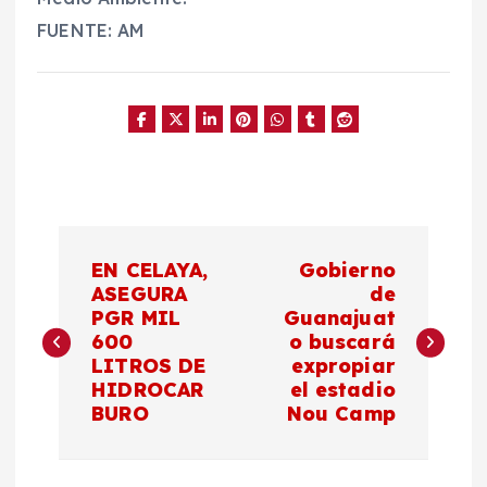
FUENTE: AM
N
EN CELAYA,
Gobierno
a
ASEGURA
de
PGR MIL
Guanajuat
600
o buscará
v
LITROS DE
expropiar
HIDROCAR
el estadio
e
BURO
Nou Camp
g