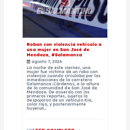
d
e
e
Roban con violencia vehículo a
n
una mujer en San José de
Mendoza, #Salamanca
agosto 7, 2026
t
La noche de este viernes, una
mujer fue víctima de un robo con
violencia cuando circulaba por las
r
inmediaciones de la carretera
Salamanca-Cárdenas, a la altura
de la comunidad de San José de
a
Mendoza. De acuerdo con los
primeros reportes, sujetos la
despojaron de un vehículo Kia,
color rojo, y posteriormente
d
huyeron…
a