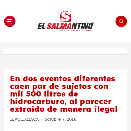
S
a
l
t
a
r
a
l
c
o
El Salmantino - medios/noticias/editorial
n
t
e
Inicio
n
i
d
o
En dos eventos diferentes
caen par de sujetos con
mil 500 litros de
hidrocarburo, al parecer
extraído de manera ilegal
POLICIACA
octubre 7, 2018