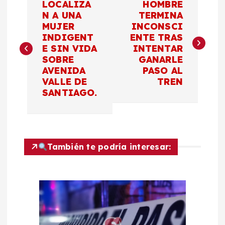
LOCALIZA
HOMBRE
a
N A UNA
TERMINA
MUJER
INCONSCI
INDIGENT
ENTE TRAS
v
E SIN VIDA
INTENTAR
SOBRE
GANARLE
e
AVENIDA
PASO AL
VALLE DE
TREN
g
SANTIAGO.
a
c
También te podría interesar:
i
ó
n