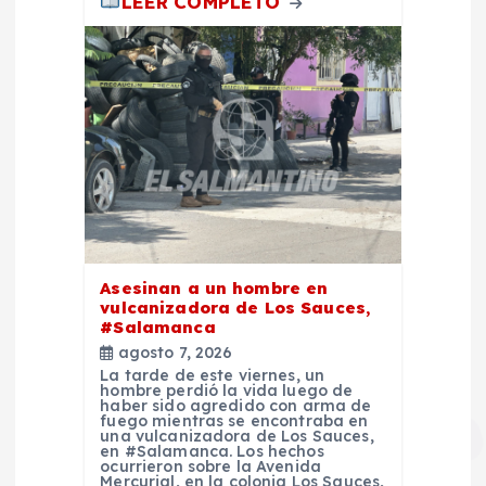
LEER COMPLETO
s
Asesinan a un hombre en
vulcanizadora de Los Sauces,
#Salamanca
agosto 7, 2026
La tarde de este viernes, un
hombre perdió la vida luego de
haber sido agredido con arma de
fuego mientras se encontraba en
una vulcanizadora de Los Sauces,
en #Salamanca. Los hechos
ocurrieron sobre la Avenida
Mercurial, en la colonia Los Sauces,