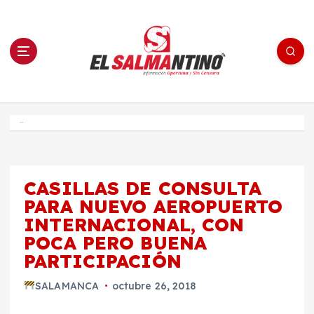
S
a
l
t
a
r
a
l
c
o
El Salmantino - medios/noticias/editorial
n
t
e
Inicio
n
i
d
o
CASILLAS DE CONSULTA
PARA NUEVO AEROPUERTO
INTERNACIONAL, CON
POCA PERO BUENA
PARTICIPACIÓN
SALAMANCA
octubre 26, 2018