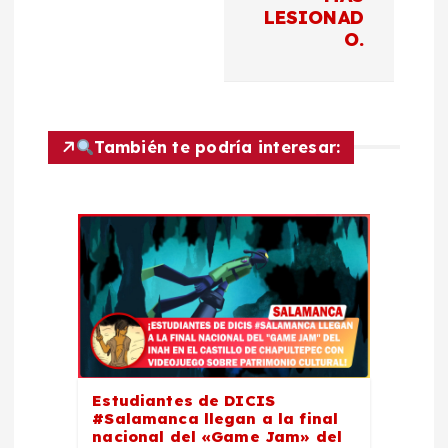
a
LESIONAD
c
O.
i
ó
También te podría interesar:
n
d
e
e
n
Estudiantes de DICIS
#Salamanca llegan a la final
t
nacional del «Game Jam» del