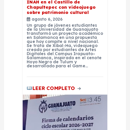
INAH en el Castillo de
Chapultepec con videojuego
r
sobre patrimonio cultural
agosto 6, 2026
a
Un grupo de jóvenes estudiantes
de la Universidad de Guanajuato
transformó un proyecto académico
d
en Salamanca en una propuesta
que hoy compite a nivel nacional.
Se trata de Xibal-Ha, videojuego
creado por estudiantes de Artes
a
Digitales del Campus Irapuato–
Salamanca, inspirado en el cenote
Hoyo Negro de Tulum y
s
desarrollado para el Game…
LEER COMPLETO