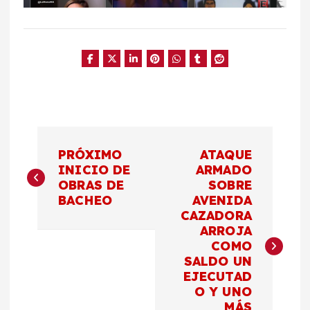
N
PRÓXIMO
ATAQUE
a
INICIO DE
ARMADO
OBRAS DE
SOBRE
BACHEO
AVENIDA
v
CAZADORA
ARROJA
e
COMO
SALDO UN
g
EJECUTAD
O Y UNO
MÁS