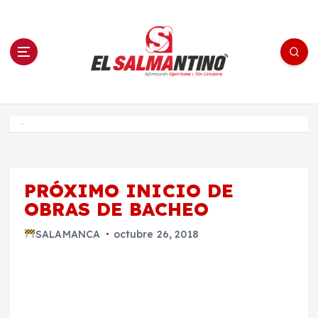
S
a
l
t
a
r
a
l
c
o
El Salmantino - medios/noticias/editorial
n
t
e
Inicio
n
i
d
o
PRÓXIMO INICIO DE
OBRAS DE BACHEO
SALAMANCA
octubre 26, 2018