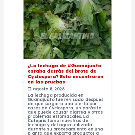
e
e
n
t
¿La lechuga de #Guanajuato
r
estaba detrás del brote de
Cyclospora? Esto encontraron
a
en las pruebas
agosto 8, 2026
La lechuga producida en
d
Guanajuato fue revisada después
de que surgiera una alerta por
casos de Cyclospora, un parásito
a
que puede causar diarrea y otros
problemas estomacales. La
Cofepris tomó muestras de
lechuga y del agua utilizada
s
durante su procesamiento en una
planta que exporta productos a