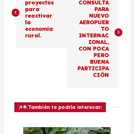
proyectos
CONSULTA
para
PARA
v
reactivar
NUEVO
la
AEROPUER
e
economía
TO
rural.
INTERNAC
g
IONAL,
CON POCA
a
PERO
BUENA
c
PARTICIPA
CIÓN
i
ó
También te podría interesar:
n
d