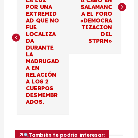
LA LUZ
A CABO EN
POR UNA
SALAMANC
e
EXTREMID
A EL FORO
AD QUE NO
«DEMOCRA
g
FUE
TIZACION
LOCALIZA
DEL
a
DA
STPRM»
DURANTE
c
LA
MADRUGAD
A EN
i
RELACIÓN
A LOS 2
ó
CUERPOS
DESMEMBR
n
ADOS.
d
e
También te podría interesar: