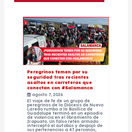
e
n
t
r
a
Peregrinos temen por su
seguridad tras recientes
d
asaltos en carreteras que
conectan con #Salamanca
a
agosto 7, 2026
El viaje de fe de un grupo de
peregrinos de la Diócesis de Nuevo
s
Laredo rumbo a la Basílica de
Guadalupe terminó en un episodio
de violencia en el libramiento de
Irapuato. Un falso retén armado
interceptó el autobús y despojó de
sus pertenencias a 47 personas,