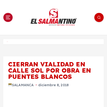
S
a
l
t
a
r
a
l
c
o
El Salmantino - medios/noticias/editorial
n
t
e
Inicio
n
i
d
o
CIERRAN VIALIDAD EN
CALLE SOL POR OBRA EN
PUENTES BLANCOS
SALAMANCA
diciembre 8, 2018