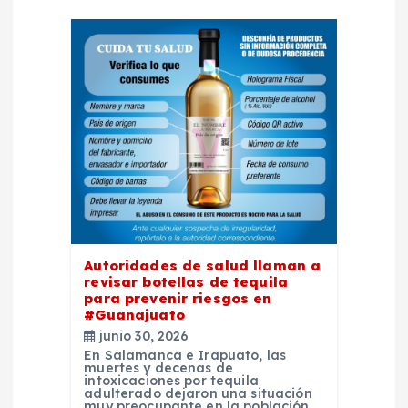
ó
n
d
e
e
n
Autoridades de salud llaman a
t
revisar botellas de tequila
para prevenir riesgos en
#Guanajuato
r
junio 30, 2026
En Salamanca e Irapuato, las
a
muertes y decenas de
intoxicaciones por tequila
adulterado dejaron una situación
muy preocupante en la población.