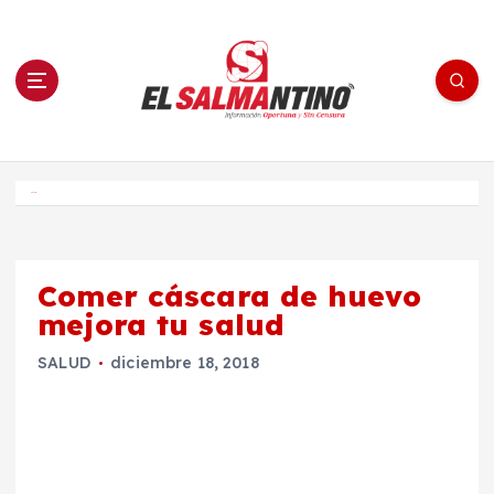
S
a
l
t
a
r
a
l
c
o
El Salmantino - medios/noticias/editorial
n
t
e
Inicio
n
i
d
o
Comer cáscara de huevo
mejora tu salud
SALUD
diciembre 18, 2018