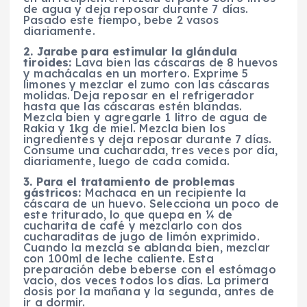
de agua y deja reposar durante 7 días.
Pasado este tiempo, bebe 2 vasos
diariamente.
2. Jarabe para estimular la glándula
tiroides:
Lava bien las cáscaras de 8 huevos
y machácalas en un mortero. Exprime 5
limones y mezclar el zumo con las cáscaras
molidas. Deja reposar en el refrigerador
hasta que las cáscaras estén blandas.
Mezcla bien y agregarle 1 litro de agua de
Rakia y 1kg de miel. Mezcla bien los
ingredientes y deja reposar durante 7 días.
Consume una cucharada, tres veces por día,
diariamente, luego de cada comida.
3. Para el tratamiento de problemas
gástricos:
Machaca en un recipiente la
cáscara de un huevo. Selecciona un poco de
este triturado, lo que quepa en ¼ de
cucharita de café y mezclarlo con dos
cucharaditas de jugo de limón exprimido.
Cuando la mezcla se ablanda bien, mezclar
con 100ml de leche caliente. Esta
preparación debe beberse con el estómago
vacío, dos veces todos los días. La primera
dosis por la mañana y la segunda, antes de
ir a dormir.