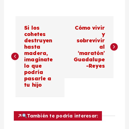
N
Si los
Cómo vivir
a
cohetes
y
destruyen
sobrevivir
hasta
al
v
madera,
‘maratón’
imagínate
Guadalupe
e
lo que
-Reyes
podría
g
pasarle a
tu hijo
a
c
También te podría interesar:
i