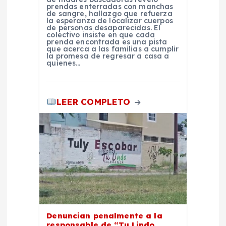
prendas enterradas con manchas
a
de sangre, hallazgo que refuerza
la esperanza de localizar cuerpos
de personas desaparecidas. El
d
colectivo insiste en que cada
prenda encontrada es una pista
que acerca a las familias a cumplir
la promesa de regresar a casa a
a
quienes…
s
LEER COMPLETO
Denuncian penalmente a la
responsable de “Tu Lindo