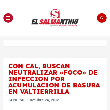
S
a
l
t
a
r
a
l
c
o
El Salmantino - medios/noticias/editorial
n
t
e
Inicio
n
i
d
o
CON CAL, BUSCAN
NEUTRALIZAR «FOCO» DE
INFECCION POR
ACUMULACION DE BASURA
EN VALTIERRILLA
GENERAL
octubre 26, 2018