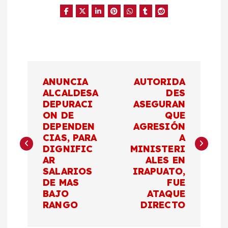
N
ANUNCIA
AUTORIDA
a
ALCALDESA
DES
DEPURACI
ASEGURAN
ON DE
QUE
v
DEPENDEN
AGRESIÓN
CIAS, PARA
A
e
DIGNIFIC
MINISTERI
AR
ALES EN
g
SALARIOS
IRAPUATO,
DE MAS
FUE
a
BAJO
ATAQUE
RANGO
DIRECTO
c