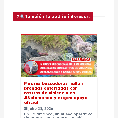
i
También te podría interesar:
ó
n
d
e
e
Madres buscadoras hallan
n
prendas enterradas con
rastros de violencia en
t
#Salamanca y exigen apoyo
oficial
julio 28, 2026
r
En Salamanca, un nuevo operativo
de madres buscadoras reveló