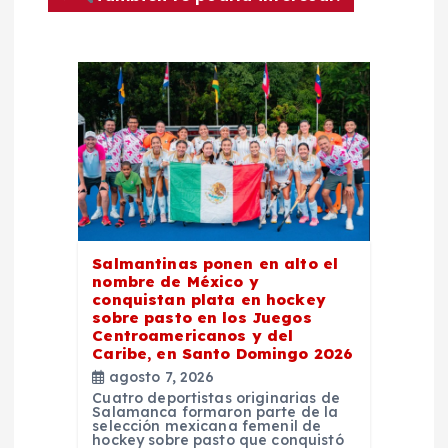
ó
n
d
e
e
Salmantinas ponen en alto el
n
nombre de México y
conquistan plata en hockey
sobre pasto en los Juegos
t
Centroamericanos y del
Caribe, en Santo Domingo 2026
r
agosto 7, 2026
Cuatro deportistas originarias de
Salamanca formaron parte de la
a
selección mexicana femenil de
hockey sobre pasto que conquistó