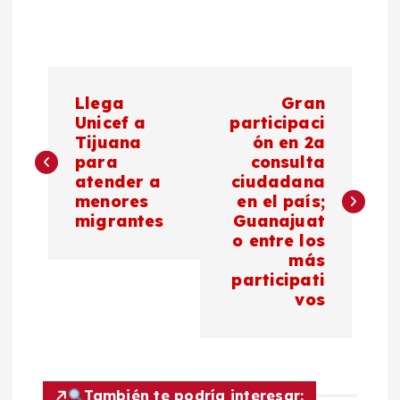
N
Llega
Gran
a
Unicef a
participaci
Tijuana
ón en 2a
para
consulta
v
atender a
ciudadana
menores
en el país;
e
migrantes
Guanajuat
o entre los
g
más
participati
a
vos
c
i
También te podría interesar: