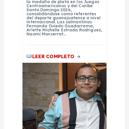
la medalla de plata en los Juegos
d
Centroamericanos y del Caribe
Santo Domingo 2026,
consolidándose como referentes
del deporte guanajuatense a nivel
a
internacional. Las salmantinas
Fernanda Oviedo Guadarrama,
Arlette Michelle Estrada Rodríguez,
s
Naomi Monserrat…
LEER COMPLETO