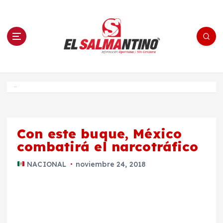
S
a
l
t
a
r
a
l
c
o
El Salmantino - medios/noticias/editorial
n
t
e
Inicio
n
i
d
o
Con este buque, México
combatirá el narcotráfico
NACIONAL
noviembre 24, 2018