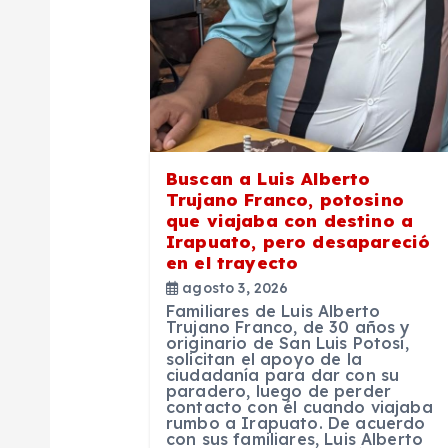
ó
n
d
e
Buscan a Luis Alberto
Trujano Franco, potosino
e
que viajaba con destino a
Irapuato, pero desapareció
en el trayecto
n
agosto 3, 2026
Familiares de Luis Alberto
t
Trujano Franco, de 30 años y
originario de San Luis Potosí,
solicitan el apoyo de la
ciudadanía para dar con su
r
paradero, luego de perder
contacto con él cuando viajaba
rumbo a Irapuato. De acuerdo
con sus familiares, Luis Alberto