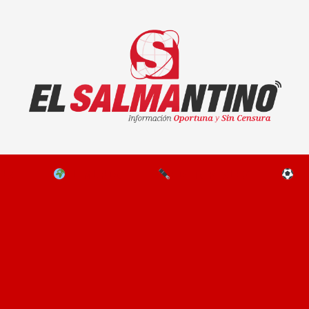
El Salmantino - medios/noticias/editorial
NAL
EL MUNDO
EDITORIALES
D