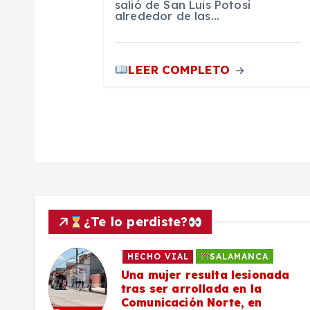
a
salió de San Luis Potosí
alrededor de las…
d
a
LEER COMPLETO
s
¿Te lo perdiste?
HECHO VIAL
SALAMANCA
Una mujer resulta lesionada
es,
tras ser arrollada en la
Comunicación Norte, en