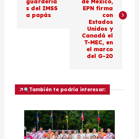
guardería
de México,
s del IMSS
EPN firma
e
a papás
con
Estados
g
Unidos y
Canadá el
a
T-MEC, en
el marco
c
del G-20
i
ó
También te podría interesar:
n
d
e