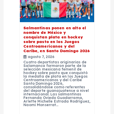
e
n
Salmantinas ponen en alto el
t
nombre de México y
conquistan plata en hockey
sobre pasto en los Juegos
r
Centroamericanos y del
Caribe, en Santo Domingo 2026
a
agosto 7, 2026
Cuatro deportistas originarias de
Salamanca formaron parte de la
d
selección mexicana femenil de
hockey sobre pasto que conquistó
la medalla de plata en los Juegos
Centroamericanos y del Caribe
a
Santo Domingo 2026,
consolidándose como referentes
del deporte guanajuatense a nivel
s
internacional. Las salmantinas
Fernanda Oviedo Guadarrama,
Arlette Michelle Estrada Rodríguez,
Naomi Monserrat…