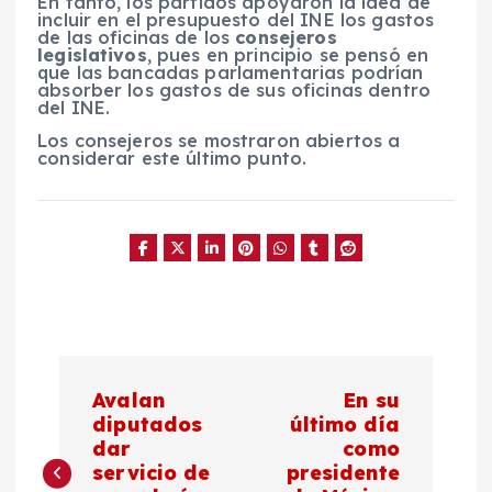
En tanto, los partidos apoyaron la idea de
incluir en el presupuesto del INE los gastos
de las oficinas de los
consejeros
legislativos
, pues en principio se pensó en
que las bancadas parlamentarias podrían
absorber los gastos de sus oficinas dentro
del INE.
Los consejeros se mostraron abiertos a
considerar este último punto.
N
Avalan
En su
a
diputados
último día
dar
como
servicio de
presidente
v