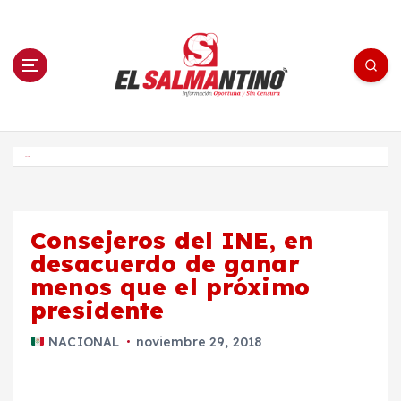
S
a
l
t
a
r
a
l
c
o
El Salmantino - medios/noticias/editorial
n
t
e
Inicio
n
i
d
o
Consejeros del INE, en
desacuerdo de ganar
menos que el próximo
presidente
NACIONAL
noviembre 29, 2018