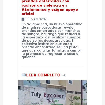
prendas enterradas con
n
rastros de violencia en
#Salamanca y exigen apoyo
t
oficial
julio 28, 2026
En Salamanca, un nuevo operativo
r
de madres buscadoras reveló
prendas enterradas con manchas
de sangre, hallazgo que refuerza
a
la esperanza de localizar cuerpos
de personas desaparecidas. El
colectivo insiste en que cada
prenda encontrada es una pista
d
que acerca a las familias a cumplir
la promesa de regresar a casa a
quienes…
a
s
LEER COMPLETO