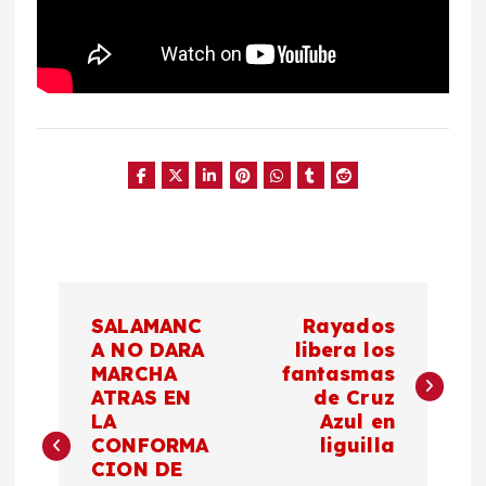
N
SALAMANC
Rayados
a
A NO DARA
libera los
MARCHA
fantasmas
ATRAS EN
de Cruz
v
LA
Azul en
CONFORMA
liguilla
e
CION DE