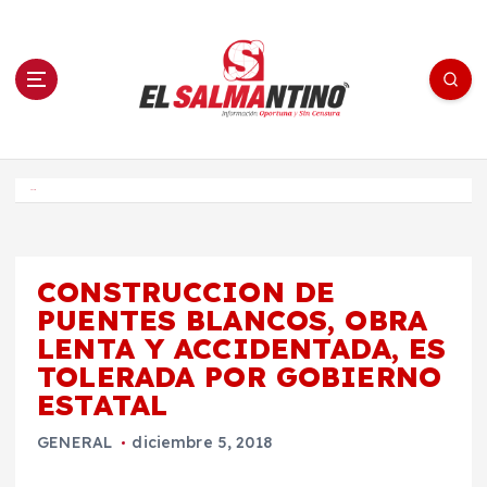
S
a
l
t
a
r
a
l
c
o
El Salmantino - medios/noticias/editorial
n
t
e
Inicio
n
i
d
o
CONSTRUCCION DE
PUENTES BLANCOS, OBRA
LENTA Y ACCIDENTADA, ES
TOLERADA POR GOBIERNO
ESTATAL
GENERAL
diciembre 5, 2018