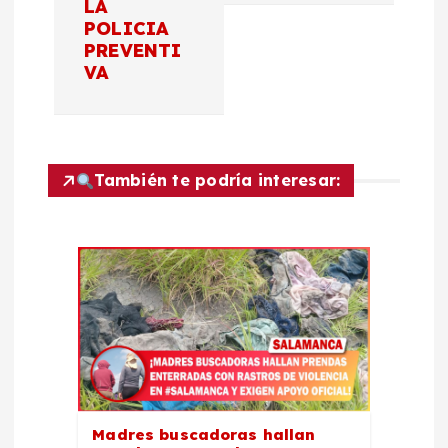
LA
g
POLICIA
PREVENTI
a
VA
c
i
También te podría interesar:
ó
n
d
e
e
Madres buscadoras hallan