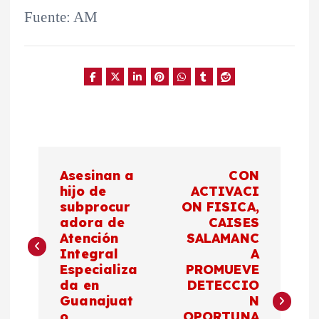
Fuente: AM
N
Asesinan a
CON
a
hijo de
ACTIVACI
subprocur
ON FISICA,
adora de
CAISES
v
Atención
SALAMANC
Integral
A
e
Especializa
PROMUEVE
da en
DETECCIO
g
Guanajuat
N
o
OPORTUNA