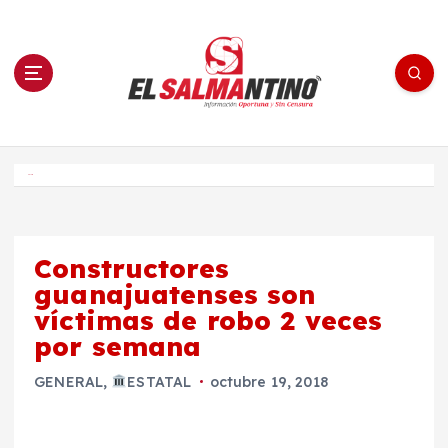
S
a
l
t
a
r
a
l
c
o
El Salmantino - medios/noticias/editorial
n
t
e
Inicio
n
i
d
o
Constructores
guanajuatenses son
víctimas de robo 2 veces
por semana
GENERAL
,
ESTATAL
octubre 19, 2018