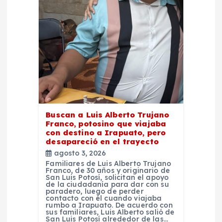
t
r
a
d
a
Buscan a Luis Alberto Trujano
s
Franco, potosino que viajaba
con destino a Irapuato, pero
desapareció en el trayecto
agosto 3, 2026
Familiares de Luis Alberto Trujano
Franco, de 30 años y originario de
San Luis Potosí, solicitan el apoyo
de la ciudadanía para dar con su
paradero, luego de perder
contacto con él cuando viajaba
rumbo a Irapuato. De acuerdo con
sus familiares, Luis Alberto salió de
San Luis Potosí alrededor de las…