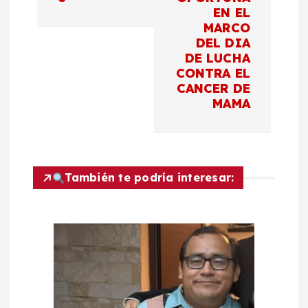
a
EN EL
MARCO
c
DEL DIA
DE LUCHA
CONTRA EL
i
CANCER DE
MAMA
ó
n
d
También te podría interesar:
e
e
n