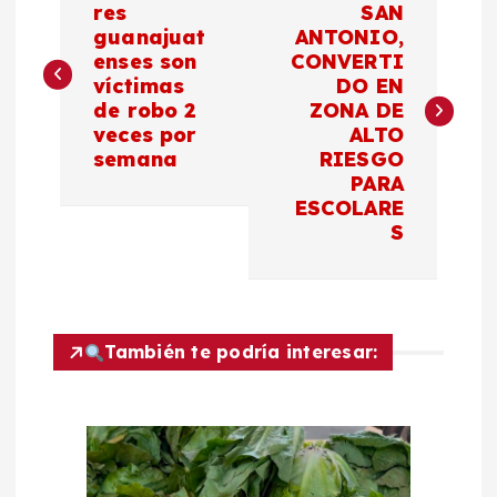
a
res
SAN
guanajuat
ANTONIO,
enses son
CONVERTI
v
víctimas
DO EN
de robo 2
ZONA DE
e
veces por
ALTO
semana
RIESGO
g
PARA
ESCOLARE
a
S
c
i
También te podría interesar:
ó
n