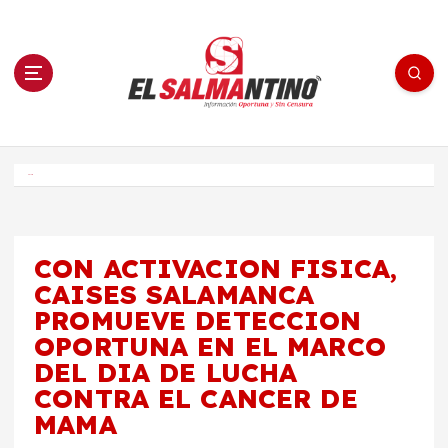
S
a
l
t
a
r
a
l
c
o
El Salmantino - medios/noticias/editorial
n
t
e
Inicio
n
i
d
o
CON ACTIVACION FISICA,
CAISES SALAMANCA
PROMUEVE DETECCION
OPORTUNA EN EL MARCO
DEL DIA DE LUCHA
CONTRA EL CANCER DE
MAMA