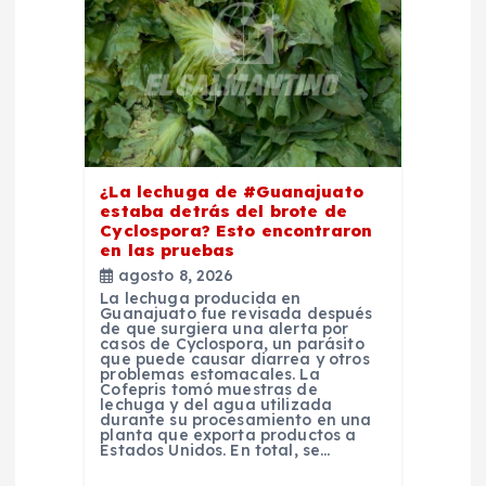
d
e
e
n
¿La lechuga de #Guanajuato
estaba detrás del brote de
t
Cyclospora? Esto encontraron
en las pruebas
r
agosto 8, 2026
La lechuga producida en
Guanajuato fue revisada después
a
de que surgiera una alerta por
casos de Cyclospora, un parásito
que puede causar diarrea y otros
d
problemas estomacales. La
Cofepris tomó muestras de
lechuga y del agua utilizada
durante su procesamiento en una
a
planta que exporta productos a
Estados Unidos. En total, se…