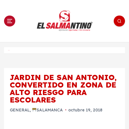
S
a
l
t
a
r
a
l
c
o
El Salmantino - medios/noticias/editorial
n
t
e
Inicio
n
i
d
o
JARDIN DE SAN ANTONIO,
CONVERTIDO EN ZONA DE
ALTO RIESGO PARA
ESCOLARES
GENERAL
,
SALAMANCA
octubre 19, 2018