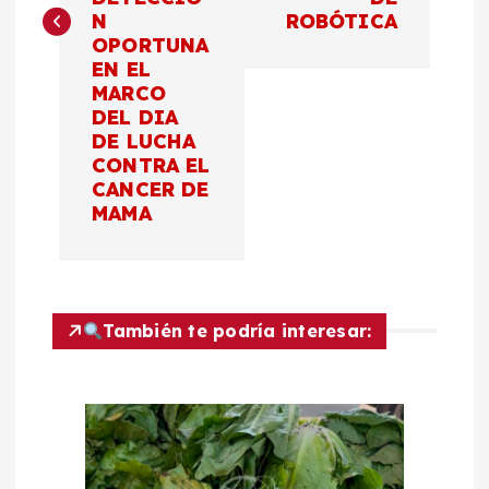
g
N
ROBÓTICA
OPORTUNA
a
EN EL
MARCO
c
DEL DIA
DE LUCHA
CONTRA EL
i
CANCER DE
MAMA
ó
n
d
También te podría interesar:
e
e