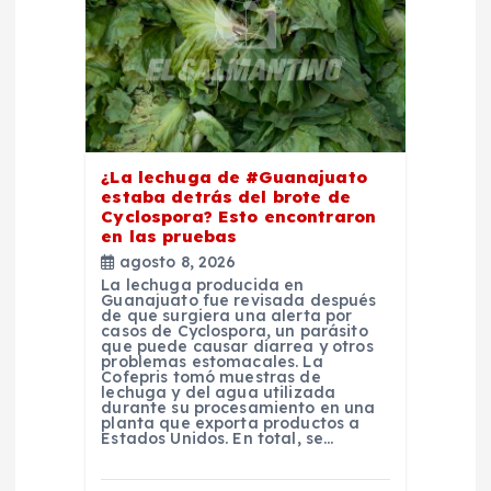
n
t
r
a
¿La lechuga de #Guanajuato
estaba detrás del brote de
d
Cyclospora? Esto encontraron
en las pruebas
agosto 8, 2026
a
La lechuga producida en
Guanajuato fue revisada después
de que surgiera una alerta por
s
casos de Cyclospora, un parásito
que puede causar diarrea y otros
problemas estomacales. La
Cofepris tomó muestras de
lechuga y del agua utilizada
durante su procesamiento en una
planta que exporta productos a
Estados Unidos. En total, se…