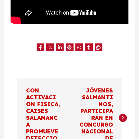
N
CON
JÓVENES
a
ACTIVACI
SALMANTI
ON FISICA,
NOS,
CAISES
PARTICIPA
v
SALAMANC
RÁN EN
A
CONCURSO
e
PROMUEVE
NACIONAL
DETECCIO
DE