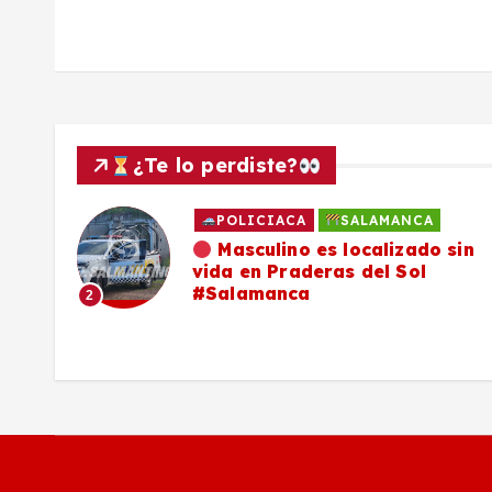
d
a
s
¿Te lo perdiste?
POLICIACA
SALAMANCA
ado
Masculino es localizado sin
vida en Praderas del Sol
os,
#Salamanca
2