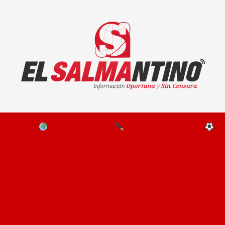
El Salmantino - medios/noticias/editorial
NAL
EL MUNDO
EDITORIALES
D