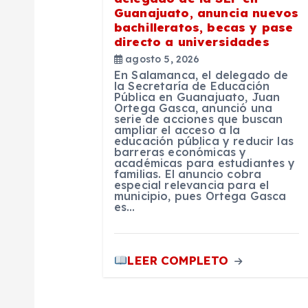
n
Guanajuato, anuncia nuevos
bachilleratos, becas y pase
d
directo a universidades
agosto 5, 2026
e
En Salamanca, el delegado de
la Secretaría de Educación
Pública en Guanajuato, Juan
e
Ortega Gasca, anunció una
serie de acciones que buscan
ampliar el acceso a la
educación pública y reducir las
n
barreras económicas y
académicas para estudiantes y
familias. El anuncio cobra
t
especial relevancia para el
municipio, pues Ortega Gasca
es…
r
LEER COMPLETO
a