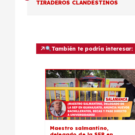
a
TIRADEROS CLANDESTINOS
v
e
g
También te podría interesar:
a
c
i
ó
Maestro salmantino,
delegado de la SEP en