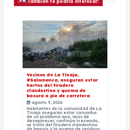
También te podría interesar:
i
ó
n
d
e
Vecinos de La Tinaja,
e
#Salamanca, aseguran estar
hartos del tiradero
clandestino y quema de
n
basura a pie de carretera
agosto 9, 2026
t
Habitantes de la comunidad de La
Tinaja aseguran estar cansados
de un problema que, lejos de
desaparecer, continúa creciendo,
r
se trata del tiradero clandestino
de basura y la quema de residuos