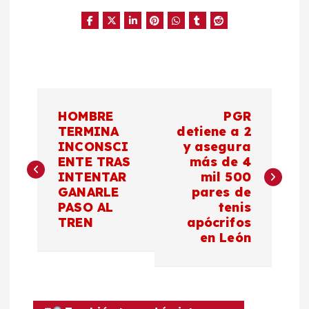
N
HOMBRE
PGR
a
TERMINA
detiene a 2
INCONSCI
y asegura
ENTE TRAS
más de 4
v
INTENTAR
mil 500
GANARLE
pares de
e
PASO AL
tenis
TREN
apócrifos
g
en León
a
c