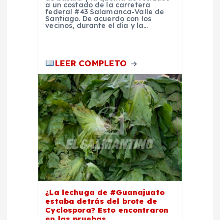
a un costado de la carretera
a
federal #43 Salamanca-Valle de
Santiago. De acuerdo con los
vecinos, durante el día y la…
d
a
LEER COMPLETO
s
¿La lechuga de #Guanajuato
estaba detrás del brote de
Cyclospora? Esto encontraron
en las pruebas