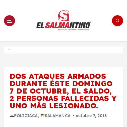
S
a
l
t
a
r
a
l
c
o
El Salmantino - medios/noticias/editorial
n
t
e
Inicio
n
i
d
o
DOS ATAQUES ARMADOS
DURANTE ÉSTE DOMINGO
7 DE OCTUBRE, EL SALDO,
2 PERSONAS FALLECIDAS Y
UNO MÁS LESIONADO.
POLICIACA
,
SALAMANCA
octubre 7, 2018