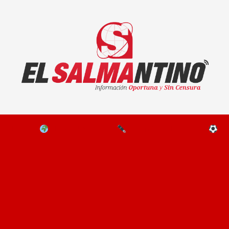
El Salmantino - medios/noticias/editorial
NAL
EL MUNDO
EDITORIALES
D