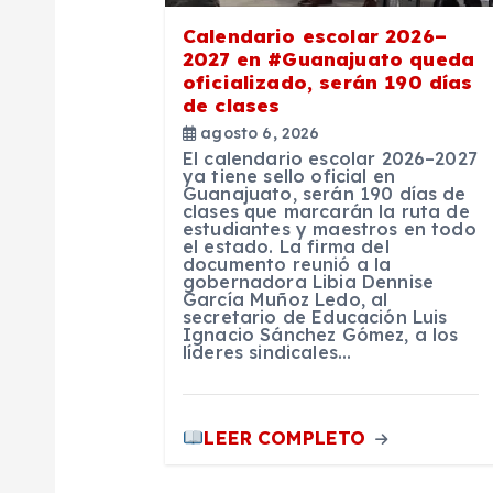
e
Calendario escolar 2026–
2027 en #Guanajuato queda
e
oficializado, serán 190 días
de clases
n
agosto 6, 2026
El calendario escolar 2026–2027
ya tiene sello oficial en
Guanajuato, serán 190 días de
t
clases que marcarán la ruta de
estudiantes y maestros en todo
el estado. La firma del
r
documento reunió a la
gobernadora Libia Dennise
García Muñoz Ledo, al
secretario de Educación Luis
a
Ignacio Sánchez Gómez, a los
líderes sindicales…
d
LEER COMPLETO
a