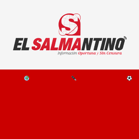
El Salmantino - medios/noticias/editorial
NAL
EL MUNDO
EDITORIALES
D