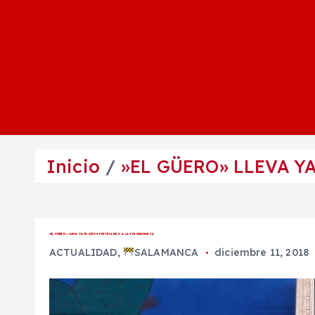
Inicio
»EL GÜERO» LLEVA Y
»EL GÜERO» LLEVA YA 30 AÑOS FESTEJANDO A LA VIRGEN MARIA
ACTUALIDAD
,
SALAMANCA
diciembre 11, 2018