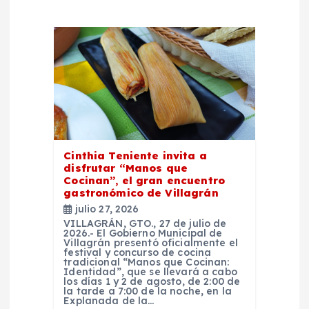
n
d
e
e
Cinthia Teniente invita a
n
disfrutar “Manos que
Cocinan”, el gran encuentro
t
gastronómico de Villagrán
julio 27, 2026
r
VILLAGRÁN, GTO., 27 de julio de
2026.- El Gobierno Municipal de
Villagrán presentó oficialmente el
festival y concurso de cocina
a
tradicional “Manos que Cocinan:
Identidad”, que se llevará a cabo
los días 1 y 2 de agosto, de 2:00 de
d
la tarde a 7:00 de la noche, en la
Explanada de la…