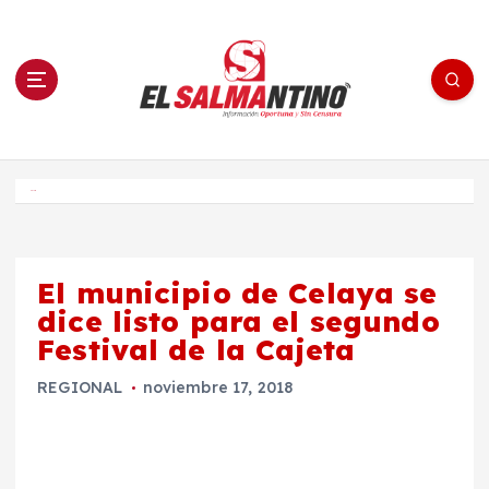
S
a
l
t
a
r
a
l
c
o
El Salmantino - medios/noticias/editorial
n
t
e
Inicio
n
i
d
o
El municipio de Celaya se
dice listo para el segundo
Festival de la Cajeta
REGIONAL
noviembre 17, 2018