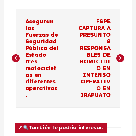
N
Aseguran
FSPE
a
las
CAPTURA A
Fuerzas de
PRESUNTO
Seguridad
S
v
Pública del
RESPONSA
Estado
BLES DE
e
tres
HOMICIDI
motociclet
O EN
g
as en
INTENSO
diferentes
OPERATIV
a
operativos
O EN
.
IRAPUATO
c
i
También te podría interesar:
ó