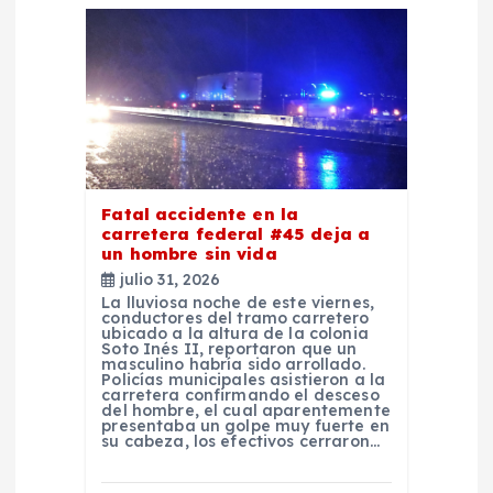
e
e
n
t
Fatal accidente en la
r
carretera federal #45 deja a
un hombre sin vida
a
julio 31, 2026
La lluviosa noche de este viernes,
conductores del tramo carretero
d
ubicado a la altura de la colonia
Soto Inés II, reportaron que un
masculino habría sido arrollado.
Policías municipales asistieron a la
a
carretera confirmando el desceso
del hombre, el cual aparentemente
presentaba un golpe muy fuerte en
s
su cabeza, los efectivos cerraron…