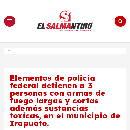
S
a
l
t
a
r
a
l
c
o
El Salmantino - medios/noticias/editorial
n
t
e
Inicio
n
i
d
o
Elementos de policía
federal detienen a 3
personas con armas de
fuego largas y cortas
además sustancias
toxicas, en el municipio de
Irapuato.