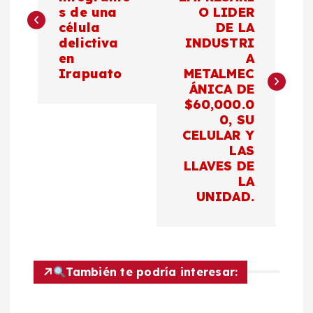
s de una
O LIDER
v
célula
DE LA
delictiva
INDUSTRI
e
en
A
Irapuato
METALMEC
g
ÁNICA DE
$60,000.0
a
0, SU
CELULAR Y
c
LAS
LLAVES DE
LA
i
UNIDAD.
ó
n
También te podría interesar:
d