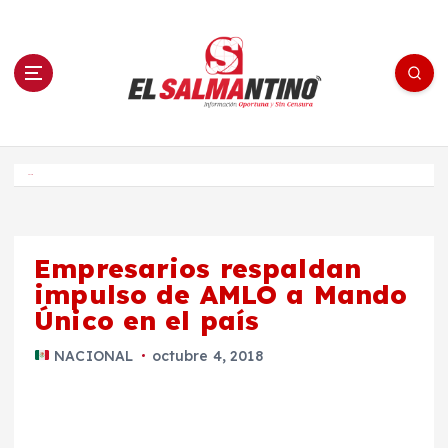
S
a
l
t
a
r
a
l
c
o
El Salmantino - medios/noticias/editorial
n
t
e
Inicio
n
i
d
o
Empresarios respaldan
impulso de AMLO a Mando
Único en el país
NACIONAL
octubre 4, 2018