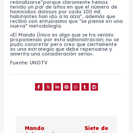
reanalizarse
“porque claramente hemos
tenido un par de años en que el
número de
homicidios dolosos
por cada
100 mil
habitantes
han ido a la
alza
”, además que
recibió con entusiasmo que “se
piense
en una
nueva
”
metodología
.
«El Mando Único es algo que se ha venido
proponiendo por esta administración; no se
pudo concretar pero creo que ciertamente
es una estrategia que debe repensarse y
amerita una consideración seria».
Fuente: UNOTV
N
Mando
Siete de