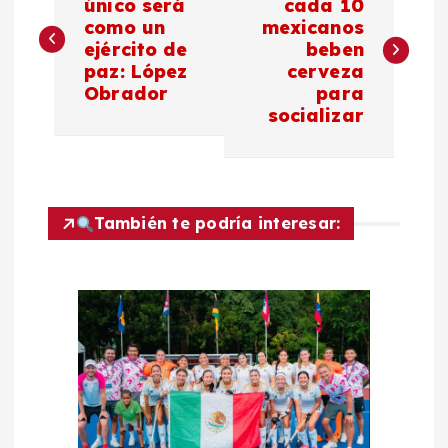
a
único será
cada 10
como un
mexicanos
ejército de
beben
v
paz: López
cerveza
Obrador
para
e
socializar
g
a
También te podría interesar:
c
i
ó
n