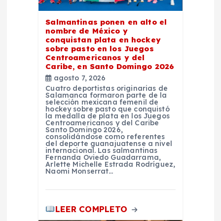
d
e
Salmantinas ponen en alto el
nombre de México y
conquistan plata en hockey
e
sobre pasto en los Juegos
Centroamericanos y del
Caribe, en Santo Domingo 2026
n
agosto 7, 2026
Cuatro deportistas originarias de
t
Salamanca formaron parte de la
selección mexicana femenil de
hockey sobre pasto que conquistó
la medalla de plata en los Juegos
r
Centroamericanos y del Caribe
Santo Domingo 2026,
consolidándose como referentes
a
del deporte guanajuatense a nivel
internacional. Las salmantinas
Fernanda Oviedo Guadarrama,
Arlette Michelle Estrada Rodríguez,
d
Naomi Monserrat…
a
LEER COMPLETO