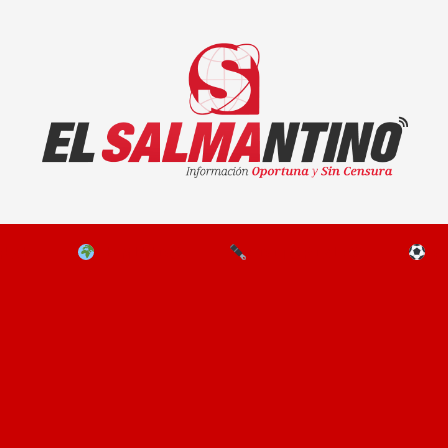
El Salmantino - medios/noticias/editorial
NAL
EL MUNDO
EDITORIALES
D