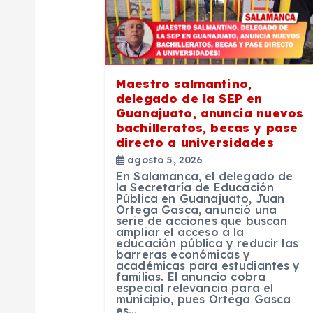
i
ó
Maestro salmantino,
n
delegado de la SEP en
Guanajuato, anuncia nuevos
bachilleratos, becas y pase
d
directo a universidades
agosto 5, 2026
e
En Salamanca, el delegado de
la Secretaría de Educación
Pública en Guanajuato, Juan
e
Ortega Gasca, anunció una
serie de acciones que buscan
ampliar el acceso a la
educación pública y reducir las
n
barreras económicas y
académicas para estudiantes y
familias. El anuncio cobra
t
especial relevancia para el
municipio, pues Ortega Gasca
es…