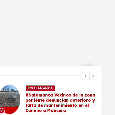
SALAMANCA
#Salamanca Buscadoras
señalan a César Prieto por falta
de convenio para células
municipales de búsqueda
5