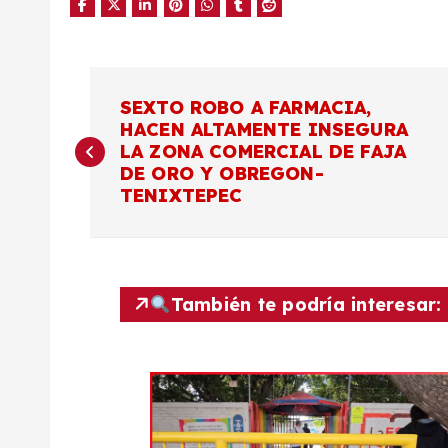
N
SEXTO ROBO A FARMACIA,
HACEN ALTAMENTE INSEGURA
a
LA ZONA COMERCIAL DE FAJA
DE ORO Y OBREGON-
v
TENIXTEPEC
e
g
También te podría interesar:
a
c