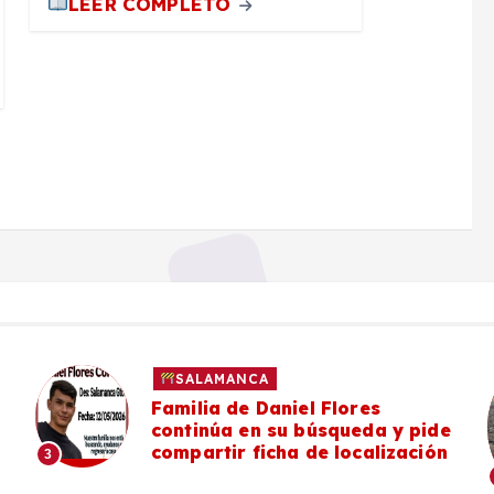
LEER COMPLETO
SALAMANCA
#Salamanca Vecinos de la zona
pide
poniente denuncian deterioro y
ción
falta de mantenimiento en el
Camino a Mancera
4