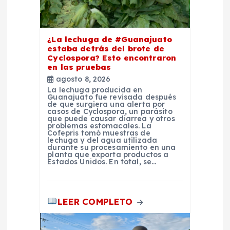
n
t
¿La lechuga de #Guanajuato
estaba detrás del brote de
Cyclospora? Esto encontraron
r
en las pruebas
agosto 8, 2026
a
La lechuga producida en
Guanajuato fue revisada después
de que surgiera una alerta por
casos de Cyclospora, un parásito
d
que puede causar diarrea y otros
problemas estomacales. La
Cofepris tomó muestras de
a
lechuga y del agua utilizada
durante su procesamiento en una
planta que exporta productos a
Estados Unidos. En total, se…
s
LEER COMPLETO