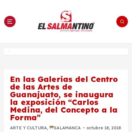
S
a
l
t
a
r
a
l
c
o
El Salmantino - medios/noticias/editorial
n
t
e
Inicio
n
i
d
o
En las Galerías del Centro
de las Artes de
Guanajuato, se inaugura
la exposición “Carlos
Medina, del Concepto a la
Forma”
ARTE Y CULTURA
,
SALAMANCA
octubre 18, 2018