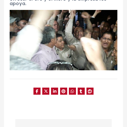
apoya.
N