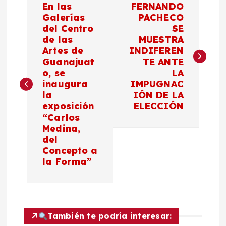
En las
FERNANDO
a
Galerías
PACHECO
del Centro
SE
de las
MUESTRA
v
Artes de
INDIFEREN
Guanajuat
TE ANTE
e
o, se
LA
inaugura
IMPUGNAC
g
la
IÓN DE LA
exposición
ELECCIÓN
a
“Carlos
Medina,
c
del
Concepto a
la Forma”
i
ó
n
También te podría interesar: