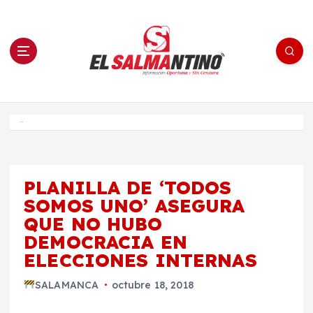
S
a
l
t
a
r
a
l
c
o
El Salmantino - medios/noticias/editorial
n
t
e
Inicio
n
i
d
o
PLANILLA DE ‘TODOS
SOMOS UNO’ ASEGURA
QUE NO HUBO
DEMOCRACIA EN
ELECCIONES INTERNAS
SALAMANCA
octubre 18, 2018