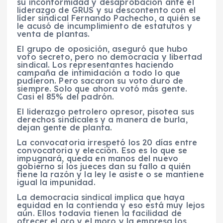
su inconformidad y desaprobación ante el
liderazgo de GRUS y su descontento con el
líder sindical Fernando Pachecho, a quién se
le acusó de incumplimiento de estatutos y
venta de plantas.
El grupo de oposición, aseguró que hubo
voto secreto, pero no democracia y libertad
sindical. Los representantes haciendo
campaña de intimidación a todo lo que
pudieron. Pero sacaron su voto duro de
siempre. Solo que ahora votó más gente.
Casi el 85% del padrón.
El liderazgo petrolero opresor, pisotea sus
derechos sindicales y a manera de burla,
dejan gente de planta.
La convocatoria irrespetó los 20 días entre
convocatoria y elección. Eso es lo que se
impugnará, queda en manos del nuevo
gobierno si los jueces dan su fallo a quién
tiene la razón y la ley le asiste o se mantiene
igual la impunidad.
La democracia sindical implica que haya
equidad en la contienda y eso está muy lejos
aún. Ellos todavía tienen la facilidad de
ofrecer el oro y el moro y la empresa los