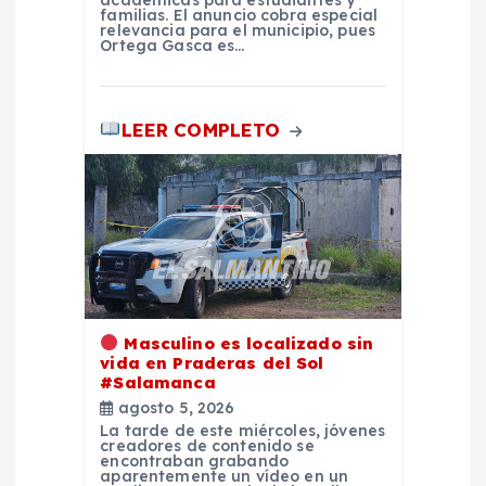
académicas para estudiantes y
s
familias. El anuncio cobra especial
relevancia para el municipio, pues
Ortega Gasca es…
LEER COMPLETO
Masculino es localizado sin
vida en Praderas del Sol
#Salamanca
agosto 5, 2026
La tarde de este miércoles, jóvenes
creadores de contenido se
encontraban grabando
aparentemente un vídeo en un