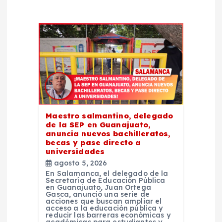
d
e
e
n
t
Maestro salmantino, delegado
de la SEP en Guanajuato,
r
anuncia nuevos bachilleratos,
becas y pase directo a
universidades
a
agosto 5, 2026
En Salamanca, el delegado de la
d
Secretaría de Educación Pública
en Guanajuato, Juan Ortega
Gasca, anunció una serie de
acciones que buscan ampliar el
a
acceso a la educación pública y
reducir las barreras económicas y