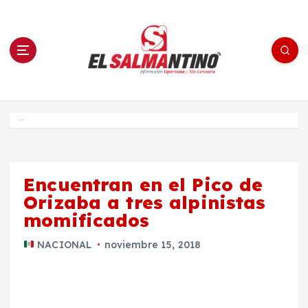
S
a
l
t
a
r
a
l
c
o
El Salmantino - medios/noticias/editorial
n
t
e
Inicio
n
i
d
o
Encuentran en el Pico de
Orizaba a tres alpinistas
momificados
NACIONAL
noviembre 15, 2018