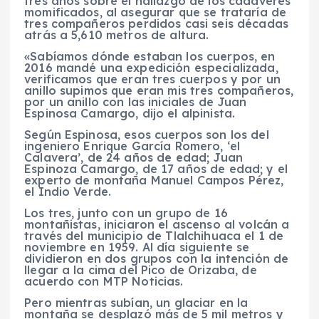
tres años sobre el hallazgo de los cadáveres
momificados, al asegurar que se trataría de
tres compañeros perdidos casi seis décadas
atrás a 5,610 metros de altura.
«Sabíamos dónde estaban los cuerpos, en
2016 mandé una expedición especializada,
verificamos que eran tres cuerpos y por un
anillo supimos que eran mis tres compañeros,
por un anillo con las iniciales de Juan
Espinosa Camargo, dijo el alpinista.
Según Espinosa, esos cuerpos son los del
ingeniero Enrique García Romero, ‘el
Calavera’, de 24 años de edad; Juan
Espinoza Camargo, de 17 años de edad; y el
experto de montaña Manuel Campos Pérez,
el Indio Verde.
Los tres, junto con un grupo de 16
montañistas, iniciaron el ascenso al volcán a
través del municipio de Tlalchihuaca el 1 de
noviembre en 1959. Al día siguiente se
dividieron en dos grupos con la intención de
llegar a la cima del Pico de Orizaba, de
acuerdo con MTP Noticias.
Pero mientras subían, un glaciar en la
montaña se desplazó más de 5 mil metros y