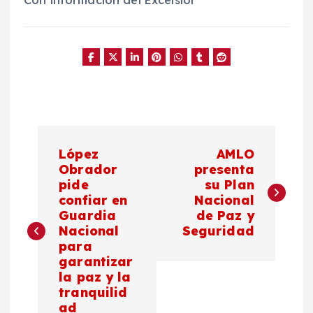
N
López
AMLO
a
Obrador
presenta
pide
su Plan
confiar en
Nacional
v
Guardia
de Paz y
Nacional
Seguridad
e
para
garantizar
g
la paz y la
tranquilid
a
ad