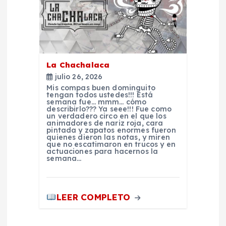
a
d
a
La Chachalaca
julio 26, 2026
s
Mis compas buen dominguito
tengan todos ustedes!!! Está
semana fue… mmm… cómo
describirlo??? Ya seee!!! Fue como
un verdadero circo en el que los
animadores de nariz roja, cara
pintada y zapatos enormes fueron
quienes dieron las notas, y miren
que no escatimaron en trucos y en
actuaciones para hacernos la
semana…
LEER COMPLETO