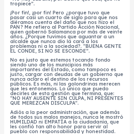
tropiece”.
¡Por fin!, ¡por fin! Pero ¿porque tuvo que
pasar casi un cuarto de siglo para que nos
diéramos cuenta del daño que nos hizo el
PAN? Me refiero al Partido Acción Nacional,
quien gobernó Salamanca por más de veinte
años. ¿Porque tuvimos que aguantar a un
alcalde que nunca dio la cara a los
problemas ni a la sociedad?. “BUENA GENTE
EL CONDE, SI NO SE ESCONDE”.
No es justo que estemos tocando fondo
siendo uno de los municipios más
importantes del Estado, como tampoco es
justo, cargar con deudas de un gobierno que
nunca aclaro el destino de los recursos
públicos. Es más, ni las golondrinas merecen
que les entonemos. Lo único que puedo
decirles de esta gestión que termina, que:
“NO HAY AUSENTE SIN CULPA, NI PRESENTES
QUE MEREZCAN DISCULPA”.
Adiós a la peor administración, que además
de todos sus malos manejos, nunca le mostró
HUMILDAD ni EMPATÍA a la ciudadanía, que
les confió tan alto honor para servir al
pueblo con responsabilidad y honestidad.