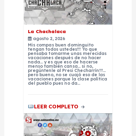
i
ó
La Chachalaca
n
agosto 2, 2026
Mis compas buen dominguito
d
tengan todos ustedes!!! Yo que
pensaba tomarme unas merecidas
vacaciones después de no hacer
nada… y es que eso de hacerse
e
menso también cansa… si no,
pregúntenle al Presi Checharrín!!!…
pero bueno, no se cuajó eso de las
e
vacaciones porque la clase política
del pueblo pues no da…
n
LEER COMPLETO
t
r