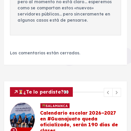
pero al momento no está claro… esperemos
como se comportan estos «nuevos»
servidores públicos… pero sinceramente en
algunos casos está de pensarse.
Los comentarios están cerrados.
¿Te lo perdiste?
SALAMANCA
7
Maestro salmantino, delegado
de la SEP en Guanajuato,
de
anuncia nuevos bachilleratos,
becas y pase directo a