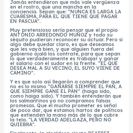
Jamás entendieron que más vale vergüenza
en el rostro, que una mancha en la
conciencia. Sepan que: “NUNCA ES LARGA LA
CUARESMA, PARA EL QUE TIENE QUE PAGAR
EN PASCUA”.
Muy pretensioso sería pensar que el propio
ANTONIO ARREDONDO MUÑOZ y todo su
séquito pudieran reconocer su actuar. Pero si
algo debe quedar claro, es que deseamos
que les vaya bien, y que alguien fuera del
gobierno ojalá los contrate, para que sepan
lo que verdaderamente es trabajar y ganar
el salario con el sudor en la frente. “EL QUE
DESEA MAL A SU VECINO, EL SUYO VIENE DE
CAMINO”.
Y es que solo así llegarán a comprender que
no es lo mismo “GANARSE SIEMPRE EL PAN, A
QUE SIEMPRE GANE EL PAN” (haiga sido,
como haiga sido). Y también entenderán que
los salmantinos ya no compramos falsas
promesas. Que el mucho prometer es señal
de poco dar, que estamos hartos de políticos
que extienden la mano más de lo que cubre
la tela. “LA VERDAD ADELGAZA, PERO NO
QUIEBRA”.