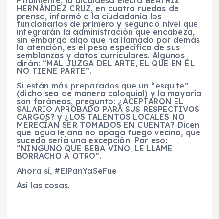
Finalmente, la alcaldesa electa BEATRIZ
HERNÁNDEZ CRUZ, en cuatro ruedas de
prensa, informó a la ciudadanía los
funcionarios de primero y segundo nivel que
integrarán la administración que encabeza,
sin embargo algo que ha llamado por demás
la atención, es el peso específico de sus
semblanzas y datos curriculares. Algunos
dirán: “MAL JUZGA DEL ARTE, EL QUE EN ÉL
NO TIENE PARTE”.
Si están más preparados que un “esquite”
(dicho sea de manera coloquial) y la mayoría
son foráneos, pregunto: ¿ACEPTARON EL
SALARIO APROBADO PARA SUS RESPECTIVOS
CARGOS? y ¿LOS TALENTOS LOCALES NO
MERECÍAN SER TOMADOS EN CUENTA? Dicen
que agua lejana no apaga fuego vecino, que
suceda sería una excepción. Por eso:
“NINGUNO QUE BEBA VINO, LE LLAME
BORRACHO A OTRO”.
Ahora sí, #ElPanYaSeFue
Así las cosas.