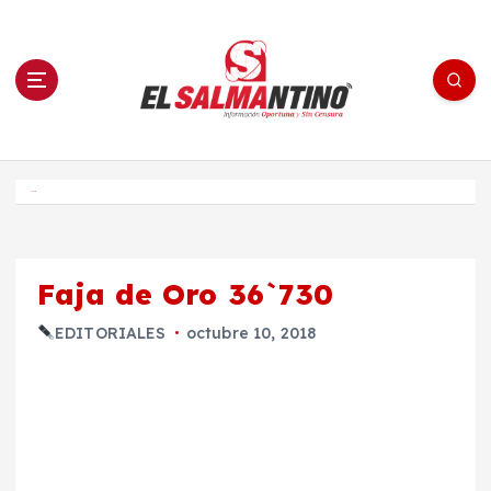
S
a
l
t
a
r
a
l
c
o
El Salmantino - medios/noticias/editorial
n
t
e
Inicio
n
i
d
o
Faja de Oro 36`730
EDITORIALES
octubre 10, 2018