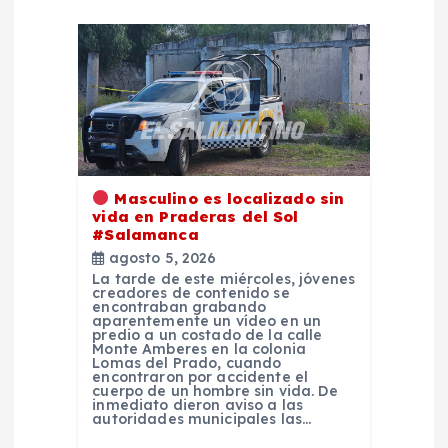
n
d
e
e
n
Masculino es localizado sin
vida en Praderas del Sol
#Salamanca
t
agosto 5, 2026
La tarde de este miércoles, jóvenes
r
creadores de contenido se
encontraban grabando
aparentemente un vídeo en un
predio a un costado de la calle
a
Monte Amberes en la colonia
Lomas del Prado, cuando
encontraron por accidente el
d
cuerpo de un hombre sin vida. De
inmediato dieron aviso a las
autoridades municipales las…