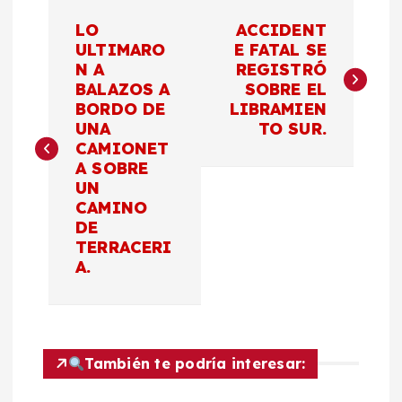
N
LO
ACCIDENT
a
ULTIMARO
E FATAL SE
N A
REGISTRÓ
BALAZOS A
SOBRE EL
v
BORDO DE
LIBRAMIEN
UNA
TO SUR.
e
CAMIONET
A SOBRE
g
UN
CAMINO
a
DE
TERRACERI
c
A.
i
ó
También te podría interesar: