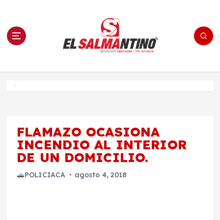
S
a
l
t
a
r
a
l
c
o
El Salmantino - medios/noticias/editorial
n
t
e
Inicio
n
i
d
o
FLAMAZO OCASIONA
INCENDIO AL INTERIOR
DE UN DOMICILIO.
POLICIACA
agosto 4, 2018