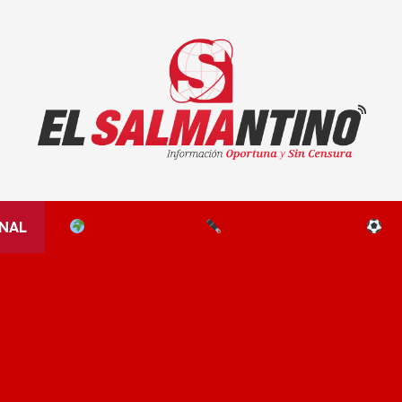
El Salmantino - medios/noticias/editorial
NAL
EL MUNDO
EDITORIALES
D