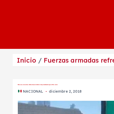
Inicio
Fuerzas armadas refr
Fuerzas armadas refrendan su lealtad al presidente López Obrador
NACIONAL
diciembre 2, 2018