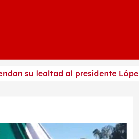
endan su lealtad al presidente Lóp