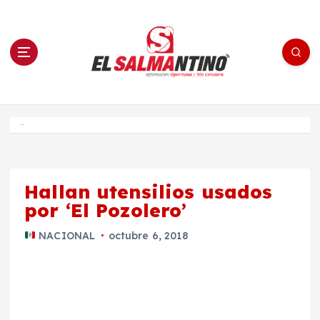
S
a
l
t
a
r
a
l
c
o
El Salmantino - medios/noticias/editorial
n
t
e
Inicio
n
i
d
o
Hallan utensilios usados
por ‘El Pozolero’
NACIONAL
octubre 6, 2018