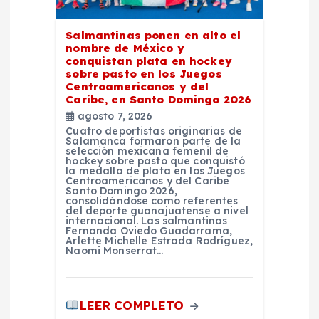
e
Salmantinas ponen en alto el
e
nombre de México y
conquistan plata en hockey
n
sobre pasto en los Juegos
Centroamericanos y del
Caribe, en Santo Domingo 2026
t
agosto 7, 2026
Cuatro deportistas originarias de
Salamanca formaron parte de la
r
selección mexicana femenil de
hockey sobre pasto que conquistó
la medalla de plata en los Juegos
a
Centroamericanos y del Caribe
Santo Domingo 2026,
consolidándose como referentes
del deporte guanajuatense a nivel
d
internacional. Las salmantinas
Fernanda Oviedo Guadarrama,
Arlette Michelle Estrada Rodríguez,
a
Naomi Monserrat…
s
LEER COMPLETO