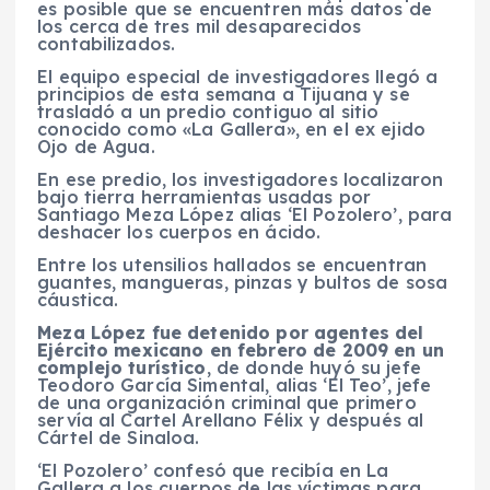
es posible que se encuentren más datos de
los cerca de tres mil desaparecidos
contabilizados.
El equipo especial de investigadores llegó a
principios de esta semana a Tijuana y se
trasladó a un predio contiguo al sitio
conocido como «La Gallera», en el ex ejido
Ojo de Agua.
En ese predio, los investigadores localizaron
bajo tierra herramientas usadas por
Santiago Meza López alias ‘El Pozolero’, para
deshacer los cuerpos en ácido.
Entre los utensilios hallados se encuentran
guantes, mangueras, pinzas y bultos de sosa
cáustica.
Meza López fue detenido por agentes del
Ejército mexicano en febrero de 2009 en un
complejo turístico
, de donde huyó su jefe
Teodoro García Simental, alias ‘El Teo’, jefe
de una organización criminal que primero
servía al Cartel Arellano Félix y después al
Cártel de Sinaloa.
‘El Pozolero’ confesó que recibía en La
Gallera a los cuerpos de las víctimas para