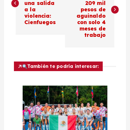
una salida
209 mil
v
a la
pesos de
violencia:
aguinaldo
e
Cienfuegos
con solo 4
meses de
g
trabajo
a
c
También te podría interesar:
i
ó
n
d