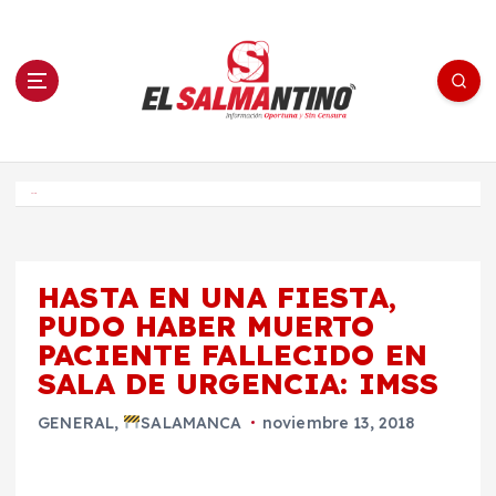
S
a
l
t
a
r
a
l
c
o
El Salmantino - medios/noticias/editorial
n
t
e
Inicio
n
i
d
o
HASTA EN UNA FIESTA,
PUDO HABER MUERTO
PACIENTE FALLECIDO EN
SALA DE URGENCIA: IMSS
GENERAL
,
SALAMANCA
noviembre 13, 2018