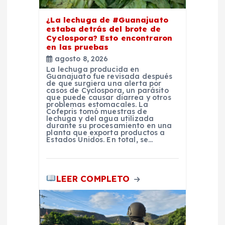
n
¿La lechuga de #Guanajuato
estaba detrás del brote de
Cyclospora? Esto encontraron
t
en las pruebas
agosto 8, 2026
r
La lechuga producida en
Guanajuato fue revisada después
de que surgiera una alerta por
a
casos de Cyclospora, un parásito
que puede causar diarrea y otros
problemas estomacales. La
Cofepris tomó muestras de
d
lechuga y del agua utilizada
durante su procesamiento en una
planta que exporta productos a
a
Estados Unidos. En total, se…
s
LEER COMPLETO