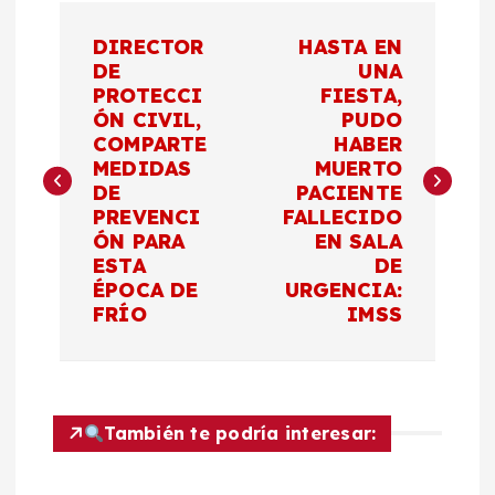
N
DIRECTOR
HASTA EN
a
DE
UNA
PROTECCI
FIESTA,
ÓN CIVIL,
PUDO
v
COMPARTE
HABER
MEDIDAS
MUERTO
e
DE
PACIENTE
PREVENCI
FALLECIDO
g
ÓN PARA
EN SALA
ESTA
DE
a
ÉPOCA DE
URGENCIA:
FRÍO
IMSS
c
i
También te podría interesar:
ó