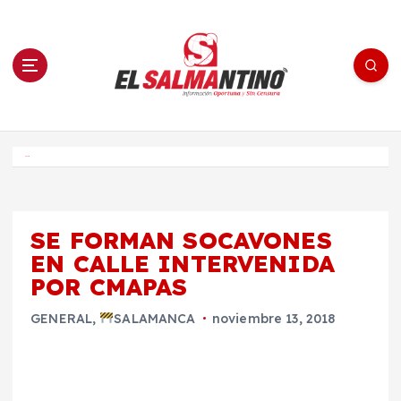
S
a
l
t
a
r
a
l
c
o
El Salmantino - medios/noticias/editorial
n
t
e
Inicio
n
i
d
o
SE FORMAN SOCAVONES
EN CALLE INTERVENIDA
POR CMAPAS
GENERAL
,
SALAMANCA
noviembre 13, 2018