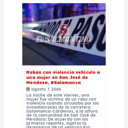
n
d
e
e
n
t
Roban con violencia vehículo a
una mujer en San José de
Mendoza, #Salamanca
r
agosto 7, 2026
La noche de este viernes, una
a
mujer fue víctima de un robo con
violencia cuando circulaba por las
inmediaciones de la carretera
Salamanca-Cárdenas, a la altura
d
de la comunidad de San José de
Mendoza. De acuerdo con los
primeros reportes, sujetos la
despojaron de un vehículo Kia,