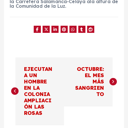
la Carretera Salamanca-Celaya ala altura de
la Comunidad de la Luz.
N
EJECUTAN
OCTUBRE:
a
A UN
EL MES
HOMBRE
MÁS
EN LA
SANGRIEN
v
COLONIA
TO
AMPLIACI
e
ÓN LAS
ROSAS
g