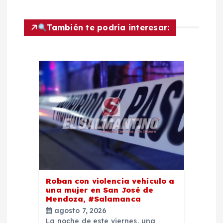
a
c
También te podría interesar:
i
ó
n
d
e
e
Roban con violencia vehículo a
una mujer en San José de
n
Mendoza, #Salamanca
agosto 7, 2026
La noche de este viernes, una