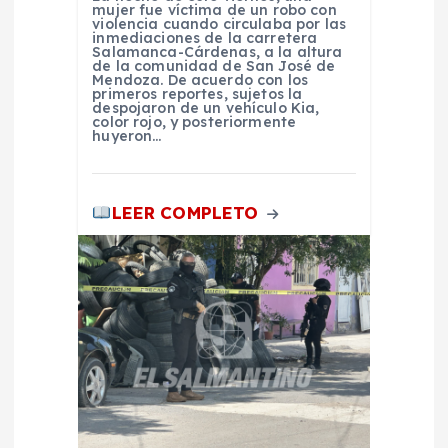
t
mujer fue víctima de un robo con
violencia cuando circulaba por las
inmediaciones de la carretera
r
Salamanca-Cárdenas, a la altura
de la comunidad de San José de
Mendoza. De acuerdo con los
primeros reportes, sujetos la
a
despojaron de un vehículo Kia,
color rojo, y posteriormente
huyeron…
d
a
LEER COMPLETO
s