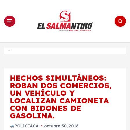
S
a
l
t
a
r
a
l
c
o
El Salmantino - medios/noticias/editorial
n
t
e
Inicio
n
i
d
o
HECHOS SIMULTÁNEOS:
ROBAN DOS COMERCIOS,
UN VEHÍCULO Y
LOCALIZAN CAMIONETA
CON BIDONES DE
GASOLINA.
POLICIACA
octubre 30, 2018