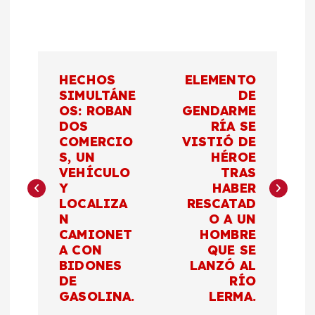
N
HECHOS
ELEMENTO
a
SIMULTÁNE
DE
OS: ROBAN
GENDARME
DOS
RÍA SE
v
COMERCIO
VISTIÓ DE
S, UN
HÉROE
e
VEHÍCULO
TRAS
Y
HABER
g
LOCALIZA
RESCATAD
N
O A UN
a
CAMIONET
HOMBRE
A CON
QUE SE
c
BIDONES
LANZÓ AL
DE
RÍO
GASOLINA.
LERMA.
i