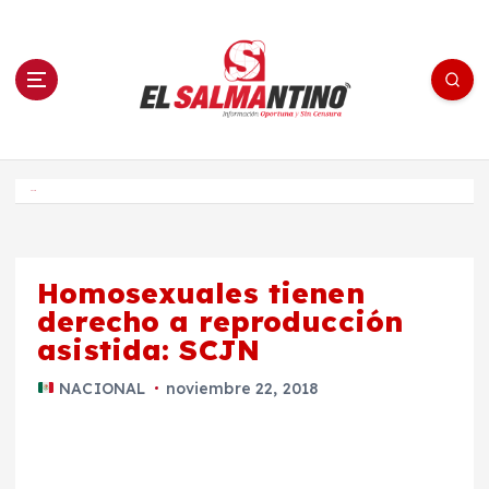
S
a
l
t
a
r
a
l
c
o
El Salmantino - medios/noticias/editorial
n
t
e
Inicio
n
i
d
o
Homosexuales tienen
derecho a reproducción
asistida: SCJN
NACIONAL
noviembre 22, 2018