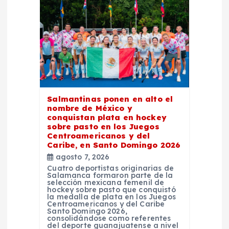
n
d
e
e
Salmantinas ponen en alto el
nombre de México y
n
conquistan plata en hockey
sobre pasto en los Juegos
Centroamericanos y del
t
Caribe, en Santo Domingo 2026
agosto 7, 2026
r
Cuatro deportistas originarias de
Salamanca formaron parte de la
selección mexicana femenil de
a
hockey sobre pasto que conquistó
la medalla de plata en los Juegos
Centroamericanos y del Caribe
Santo Domingo 2026,
d
consolidándose como referentes
del deporte guanajuatense a nivel