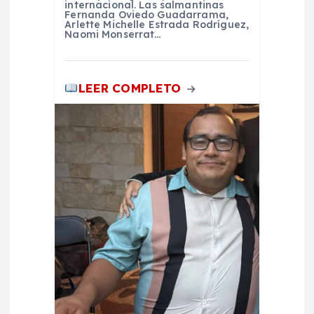
internacional. Las salmantinas
a
Fernanda Oviedo Guadarrama,
Arlette Michelle Estrada Rodríguez,
Naomi Monserrat…
s
LEER COMPLETO