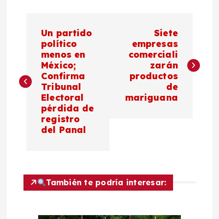
N
Un partido
Siete
a
político
empresas
menos en
comerciali
México;
zarán
v
Confirma
productos
Tribunal
de
e
Electoral
mariguana
pérdida de
g
registro
del Panal
a
c
También te podría interesar:
i
ó