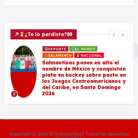
¿Te lo perdiste?
DEPORTE
EL MUNDO
SALAMANCA
NACIONAL
Salmantinas ponen en alto el
nombre de México y conquistan
plata en hockey sobre pasto en
los Juegos Centroamericanos y
del Caribe, en Santo Domingo
2026
2
Copyright © 2026 El Salmantino | Todos los derechos