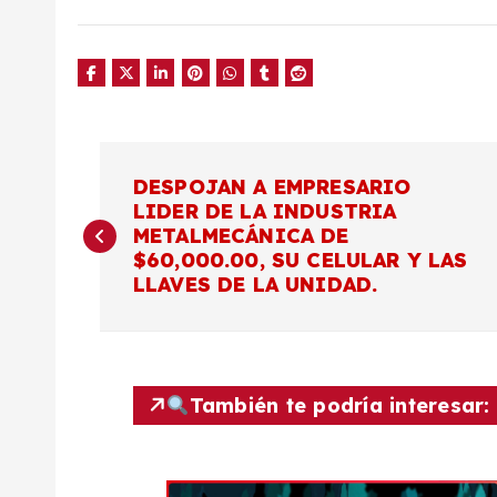
N
DESPOJAN A EMPRESARIO
LIDER DE LA INDUSTRIA
a
METALMECÁNICA DE
$60,000.00, SU CELULAR Y LAS
v
LLAVES DE LA UNIDAD.
e
g
También te podría interesar:
a