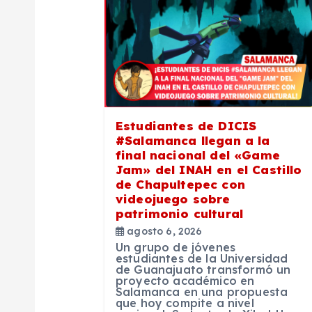
c
i
ó
Estudiantes de DICIS
n
#Salamanca llegan a la
final nacional del «Game
Jam» del INAH en el Castillo
d
de Chapultepec con
videojuego sobre
e
patrimonio cultural
agosto 6, 2026
Un grupo de jóvenes
e
estudiantes de la Universidad
de Guanajuato transformó un
proyecto académico en
n
Salamanca en una propuesta
que hoy compite a nivel