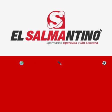
El Salmantino - medios/noticias/editorial
NAL
EL MUNDO
EDITORIALES
D