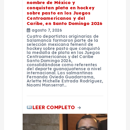
nombre de México y
e
conquistan plata en hockey
sobre pasto en los Juegos
Centroamericanos y del
n
Caribe, en Santo Domingo 2026
agosto 7, 2026
t
Cuatro deportistas originarias de
Salamanca formaron parte de la
selección mexicana femenil de
r
hockey sobre pasto que conquistó
la medalla de plata en los Juegos
Centroamericanos y del Caribe
Santo Domingo 2026,
a
consolidándose como referentes
del deporte guanajuatense a nivel
internacional. Las salmantinas
d
Fernanda Oviedo Guadarrama,
Arlette Michelle Estrada Rodríguez,
Naomi Monserrat…
a
s
LEER COMPLETO