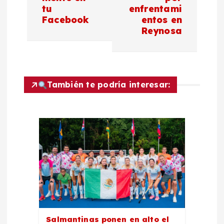
tu
enfrentami
e
Facebook
entos en
Reynosa
g
a
c
También te podría interesar:
i
ó
n
d
e
Salmantinas ponen en alto el