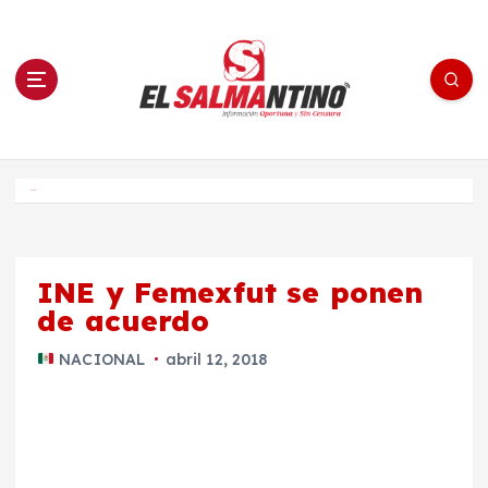
S
a
l
t
a
r
a
l
c
o
El Salmantino - medios/noticias/editorial
n
t
e
Inicio
n
i
d
o
INE y Femexfut se ponen
de acuerdo
NACIONAL
abril 12, 2018