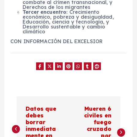
combate al crimen transnacional, y
Derechos de los migrantes
Tercer encuentro
: Crecimiento
económico, pobreza y desigualdad,
Educación, ciencia y tecnología, y
Desarrollo sustentable y cambio
climático
CON INFORMACIÓN DEL EXCELSIOR
N
Datos que
Mueren 6
a
debes
civiles en
borrar
fuego
inmediata
cruzado
v
mente en
por