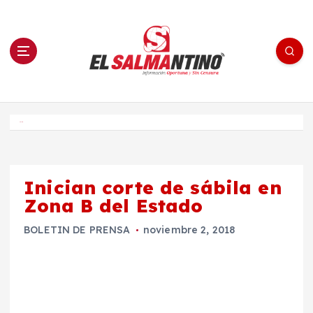
S
a
l
t
a
r
a
l
c
o
El Salmantino - medios/noticias/editorial
n
t
e
Inicio
n
i
d
o
Inician corte de sábila en
Zona B del Estado
BOLETIN DE PRENSA
noviembre 2, 2018