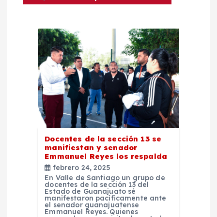
n
d
e
e
n
t
r
Docentes de la sección 13 se
manifiestan y senador
Emmanuel Reyes los respalda
a
febrero 24, 2025
En Valle de Santiago un grupo de
d
docentes de la sección 13 del
Estado de Guanajuato sé
manifestaron pacíficamente ante
el senador guanajuatense
a
Emmanuel Reyes. Quienes