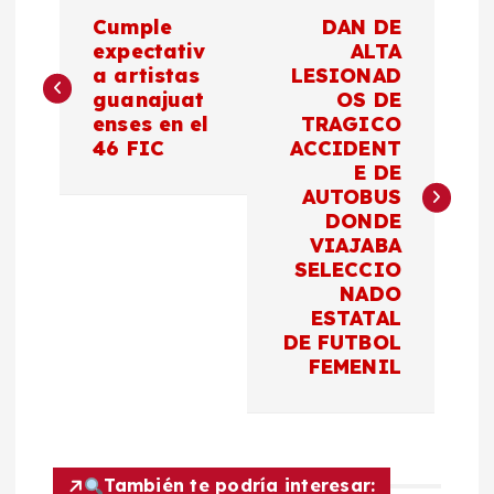
N
Cumple
DAN DE
a
expectativ
ALTA
a artistas
LESIONAD
guanajuat
OS DE
v
enses en el
TRAGICO
46 FIC
ACCIDENT
e
E DE
AUTOBUS
g
DONDE
VIAJABA
a
SELECCIO
NADO
c
ESTATAL
DE FUTBOL
FEMENIL
i
ó
También te podría interesar: