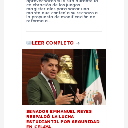
aprovecharon su visita durante la
celebración de los juegos
s
magisteriales para sacar una
manta que contenía su rechazo a
la propuesta de modificación de
reforma a…
LEER COMPLETO
SENADOR EMMANUEL REYES
RESPALDÓ LA LUCHA
ESTUDIANTIL POR SEGURIDAD
EN CELAYA